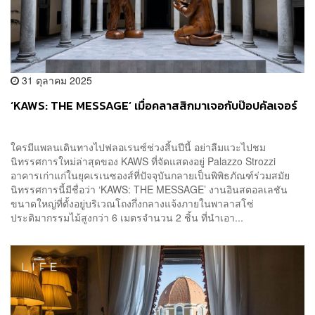
31 ตุลาคม 2025
‘KAWS: THE MESSAGE’ เมื่อคลาสสิกมาเจอกับป๊อปคัลเจอร์
ใครมีแพลนเดินทางไปฟลอเรนซ์ช่วงสิ้นปีนี้ อย่าลืมแวะไปชม
นิทรรศการใหม่ล่าสุดของ KAWS ที่จัดแสดงอยู่ Palazzo Strozzi
อาคารเก่าแก่ในยุคเรเนซองส์ที่ปัจจุบันกลายเป็นพิพิธภัณฑ์ร่วมสมัย
นิทรรศการนี้มีชื่อว่า ‘KAWS: THE MESSAGE’ งานอินสตอลเลชัน
ขนาดใหญ่ที่ตั้งอยู่บริเวณโถงกึ่งกลางแจ้งภายในพาลาสโซ่
ประติมากรรมไม้สูงกว่า 6 เมตรจำนวน 2 ชิ้น ที่นำเอา...