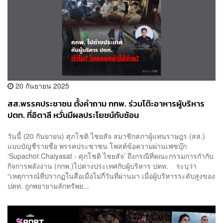
20 กันยายน 2025
สส.พรรคประชาชน ตั้งคำถาม กกพ. ร่วมโต๊ะอาหารผู้บริหาร
ปตท. ที่อิตาลี หวั่นมีผลประโยชน์ทับซ้อน
วันนี้ (20 กันยายน) ศุภโชติ ไชยสัจ สมาชิกสภาผู้แทนราษฎร (สส.)
แบบบัญชีรายชื่อ พรรคประชาชน โพสต์ข้อความผ่านเฟซบุ๊ก
‘Supachot Chaiyasat - ศุภโชติ ไชยสัจ’ ถึงกรณีที่คณะกรรมการกำกับ
กิจการพลังงาน (กกพ.)ไปต่างประเทศกับผู้บริหาร ปตท. ระบุว่า
“เหตุการณ์ที่ปรากฏในสื่อเมื่อไม่กี่วันที่ผ่านมา เมื่อผู้บริหารระดับสูงของ
ปตท. ถูกพยายามลักทรัพย...