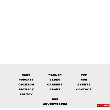
News
Wealth
Pop
Podcast
Video
Now
Opinion
Careers
Events
Privacy
About
Contact
Policy
FOR
ADVERTISING