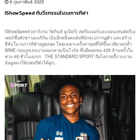
6 กุมภาพันธ์ 2025
IShowSpeed กับวีรกรรมในวงการกีฬา
IShowSpeed (ดาร์เรน วัตกินส์ จูเนียร์) สตรีมเมอร์และคอนเทนต์ครีเอ
เตอร์ชื่อดังชาวอเมริกัน เป็นอีกหนึ่งคนดังที่มักจะปรากฏตัว และสร้าง
สีสันในวงการกีฬาอยู่ตลอด โดยเฉพาะครั้งล่าสุดที่ได้ขึ้นเวทีมวยปล้ำ
WWE ก่อนถูกเล่นงานจนกลายเป็นไวรัล ซึ่งมียอดชม 435 ล้านครั้งใน
ช่วง 48 ชั่วโมงแรก THE STANDARD SPORT ถือโอกาสนี้รวบรวม
ข้อมูลมาให้แฟนกีฬาได้ดูก...