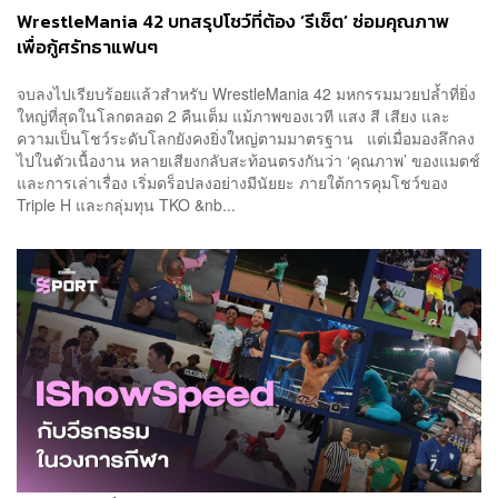
WrestleMania 42 บทสรุปโชว์ที่ต้อง ‘รีเซ็ต’ ซ่อมคุณภาพ
เพื่อกู้ศรัทธาแฟนๆ
จบลงไปเรียบร้อยแล้วสำหรับ WrestleMania 42 มหกรรมมวยปล้ำที่ยิ่ง
ใหญ่ที่สุดในโลกตลอด 2 คืนเต็ม แม้ภาพของเวที แสง สี เสียง และ
ความเป็นโชว์ระดับโลกยังคงยิ่งใหญ่ตามมาตรฐาน แต่เมื่อมองลึกลง
ไปในตัวเนื้องาน หลายเสียงกลับสะท้อนตรงกันว่า ‘คุณภาพ’ ของแมตช์
และการเล่าเรื่อง เริ่มดร็อปลงอย่างมีนัยยะ ภายใต้การคุมโชว์ของ
Triple H และกลุ่มทุน TKO &nb...