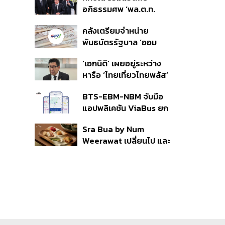
อภิธรรมศพ ‘พล.ต.ท.
เสร็จ 31 ส.ค.
ผ่อน’ บิดา ‘พักตร์พิไล ทวี
คลังเตรียมจำหน่าย
สิน’ สิริอายุ 103 ปี แกนนำ
พันธบัตรรัฐบาล ‘ออม
เพื่อไทย-บุคคลหลาก
พลัส’ รอบถัดไป เร็วสุด 4
วงการร่วมอาลัย
‘เอกนิติ’ เผยอยู่ระหว่าง
ก.ย.นี้ อาจเพิ่มสัดส่วนการ
หารือ ‘ไทยเที่ยวไทยพลัส’
ขายแบบ Small Lot First
มีสิทธิใช้งบจากเงินกู้ 4
มากขึ้น
BTS-EBM-NBM จับมือ
แสนล้าน มั่นใจงบต่อ ‘ไทย
แอปพลิเคชัน ViaBus ยก
ช่วยไทย พลัส’ เฟส 2 มี
ระดับการติดตามตำแหน่ง
เพียงพอ
Sra Bua by Num
รถไฟฟ้า 3 สายแบบเรียล
Weerawat เปลี่ยนไป และ
ไทม์
นี่คือเหตุผลที่เราควรกลับ
ไปอีกครั้ง