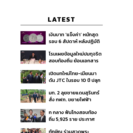
LATEST
เงินบาท ‘แข็งค่า’ หนักสุด
รอบ 6 สัปดาห์ หลังปฏิบัติ
การแทรกแซงเยนของ
โรมเผยข้อมูลใหม่ปมทุจริต
สหรัฐฯ-ญี่ปุ่น Standard
สอบท้องถิ่น ย้อนเอกสาร
Chartered เปิดเป้าสิ้นปีนี้
ประชุมปี 2567 พบชื่อ
จ่อแข็งต่อแตะ 32.50 บาท
เปิดบทใหม่ไทย-เมียนมา
อนุทิน จ่อสอบต่อเอี่ยว
ต่อดอลลาร์
ดัน JTC ในรอบ 10 ปี ปลุก
ตัดตอน ม.บูรพา หรือไม่
‘เส้นเลือดใหญ่’ ค้า
มท. 2 ลุยชายแดนสุรินทร์
ชายแดน ท่าเรือน้ำลึก
สั่ง กฟภ. ขยายไฟฟ้า
ทวาย
‘ปราสาทตาควาย–เนิน
ก กลาง ฟันโกงสอบท้อง
350’ เสริมความมั่นคง
ถิ่น 5,925 ราย ประกาศ
ชายแดน
บัญชีใหม่ 7 ส.ค. ส่วน 97
ทักษิณ ร่วมสวดพระ
ราย รอ ป.ป.ช. ขีดเส้นแล้ว