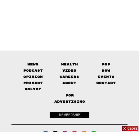
News
Wealth
Pop
Podcast
Video
Now
Opinion
Careers
Events
Privacy
About
Contact
Policy
FOR
ADVERTISING
MEMBERSHIP