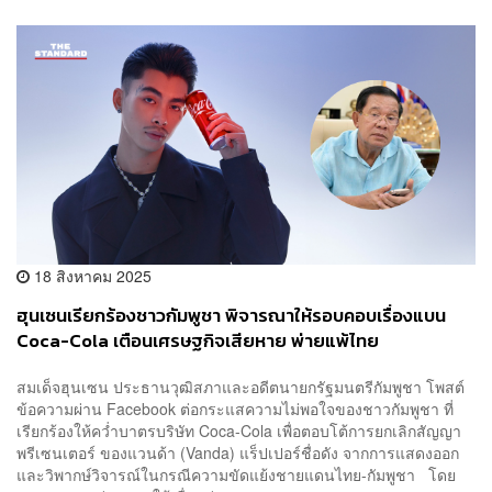
18 สิงหาคม 2025
ฮุนเซนเรียกร้องชาวกัมพูชา พิจารณาให้รอบคอบเรื่องแบน
Coca-Cola เตือนเศรษฐกิจเสียหาย พ่ายแพ้ไทย
สมเด็จฮุนเซน ประธานวุฒิสภาและอดีตนายกรัฐมนตรีกัมพูชา โพสต์
ข้อความผ่าน Facebook ต่อกระแสความไม่พอใจของชาวกัมพูชา ที่
เรียกร้องให้คว่ำบาตรบริษัท Coca-Cola เพื่อตอบโต้การยกเลิกสัญญา
พรีเซนเตอร์ ของแวนด้า (Vanda) แร็ปเปอร์ชื่อดัง จากการแสดงออก
และวิพากษ์วิจารณ์ในกรณีความขัดแย้งชายแดนไทย-กัมพูชา โดย