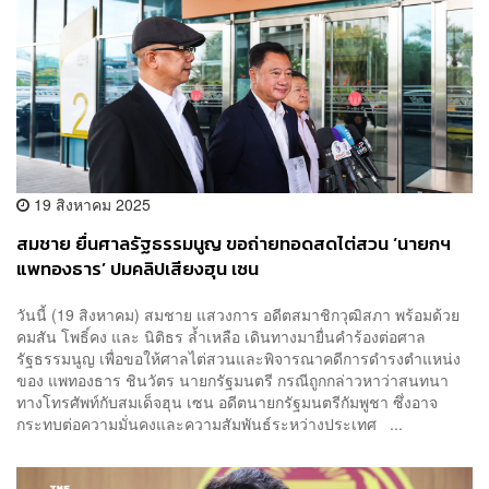
19 สิงหาคม 2025
สมชาย ยื่นศาลรัฐธรรมนูญ ขอถ่ายทอดสดไต่สวน ‘นายกฯ
แพทองธาร’ ปมคลิปเสียงฮุน เซน
วันนี้ (19 สิงหาคม) สมชาย แสวงการ อดีตสมาชิกวุฒิสภา พร้อมด้วย
คมสัน โพธิ์คง และ นิติธร ล้ำเหลือ เดินทางมายื่นคำร้องต่อศาล
รัฐธรรมนูญ เพื่อขอให้ศาลไต่สวนและพิจารณาคดีการดำรงตำแหน่ง
ของ แพทองธาร ชินวัตร นายกรัฐมนตรี กรณีถูกกล่าวหาว่าสนทนา
ทางโทรศัพท์กับสมเด็จฮุน เซน อดีตนายกรัฐมนตรีกัมพูชา ซึ่งอาจ
กระทบต่อความมั่นคงและความสัมพันธ์ระหว่างประเทศ ...