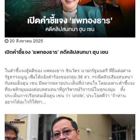
20 สิงหาคม 2025
เปิดคำชี้แจง ‘แพทองธาร’ คดีคลิปสนทนา ฮุน เซน
ในคำชี้แจงสู้คดีของ แพทองธาร ชินวัตร นายกรัฐมนตรี ที่ยื่นต่อศาล
รัฐธรรมนูญ เพื่อโต้แย้งคำร้องของกลุ่ม 36 สว. กรณีคลิปเสียงสนทนา
กับสมเด็จฮุน เซน มีหลากหลายประเด็นที่น่าสนใจ โดยเฉพาะคำชี้แจง
ที่จะพลิกมุมมองต่อบทสนทนาที่ถูกวิพากษ์วิจารณ์ในทุกแง่มุม ทั้ง
ประเด็นการเรียกสมเด็จฮุน เซน ว่า ‘uncle’, ประโยคที่ว่า “ถ้าท่าน
อยากได้อะไรก็ให้ท่า...