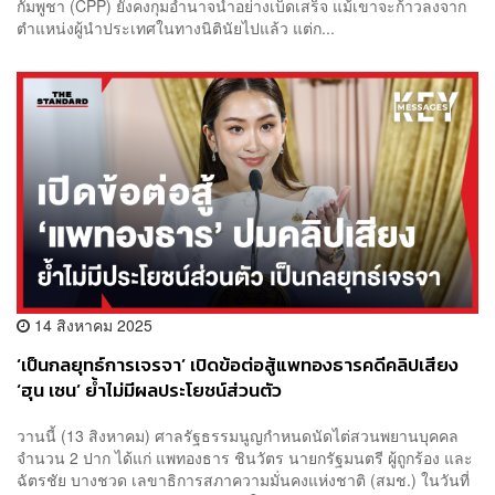
กัมพูชา (CPP) ยังคงกุมอำนาจนำอย่างเบ็ดเสร็จ แม้เขาจะก้าวลงจาก
ตำแหน่งผู้นำประเทศในทางนิตินัยไปแล้ว แต่ก...
14 สิงหาคม 2025
‘เป็นกลยุทธ์การเจรจา’ เปิดข้อต่อสู้แพทองธารคดีคลิปเสียง
‘ฮุน เซน’ ย้ำไม่มีผลประโยชน์ส่วนตัว
วานนี้ (13 สิงหาคม) ศาลรัฐธรรมนูญกำหนดนัดไต่สวนพยานบุคคล
จำนวน 2 ปาก ได้แก่ แพทองธาร ชินวัตร นายกรัฐมนตรี ผู้ถูกร้อง และ
ฉัตรชัย บางชวด เลขาธิการสภาความมั่นคงแห่งชาติ (สมช.) ในวันที่