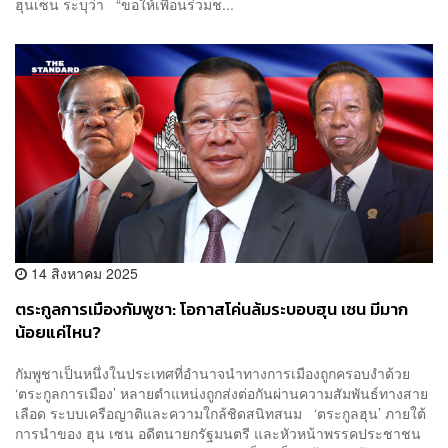
ฮุนเซน ระบุว่า “ขอให้เพื่อนร่วมช...
14 สิงหาคม 2025
ตระกูลการเมืองกัมพูชา: โอกาสโค่นล้มระบอบฮุน เซน มีมาก
น้อยแค่ไหน?
กัมพูชาเป็นหนึ่งในประเทศที่อำนาจนำทางการเมืองถูกครอบงำด้วย
‘ตระกูลการเมือง’ หลายตำแหน่งถูกส่งต่อกันผ่านความสัมพันธ์ทางสาย
เลือด ระบบเครือญาติและความใกล้ชิดสนิทสนม ‘ตระกูลฮุน’ ภายใต้
การนำของ ฮุน เซน อดีตนายกรัฐมนตรี และหัวหน้าพรรคประชาชน