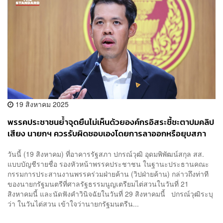
19 สิงหาคม 2025
พรรคประชาชนย้ำจุดยืนไม่เห็นด้วยองค์กรอิสระชี้ชะตาปมคลิป
เสียง นายกฯ ควรรับผิดชอบเองโดยการลาออกหรือยุบสภา
วันนี้ (19 สิงหาคม) ที่อาคารรัฐสภา ปกรณ์วุฒิ อุดมพิพัฒน์สกุล สส.
แบบบัญชีรายชื่อ รองหัวหน้าพรรคประชาชน ในฐานะประธานคณะ
กรรมการประสานงานพรรคร่วมฝ่ายค้าน (วิปฝ่ายค้าน) กล่าวถึงท่าที
ของนายกรัฐมนตรีที่ศาลรัฐธรรมนูญเตรียมไต่สวนในวันที่ 21
สิงหาคมนี้ และนัดฟังคำวินิจฉัยในวันที่ 29 สิงหาคมนี้ ปกรณ์วุฒิระบุ
ว่า ในวันไต่สวน เข้าใจว่านายกรัฐมนตรีน...