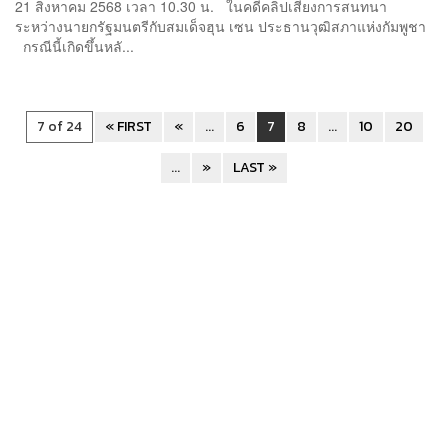
21 สิงหาคม 2568 เวลา 10.30 น. ในคดีคลิปเสียงการสนทนา
ระหว่างนายกรัฐมนตรีกับสมเด็จฮุน เซน ประธานวุฒิสภาแห่งกัมพูชา
กรณีนี้เกิดขึ้นหลั...
7 of 24
« FIRST
«
...
6
7
8
...
10
20
...
»
LAST »