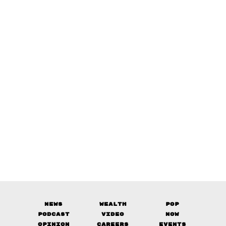
News
Wealth
Pop
Podcast
Video
Now
Opinion
Careers
Events