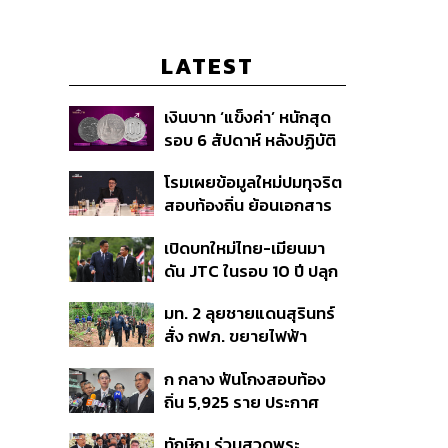
LATEST
เงินบาท ‘แข็งค่า’ หนักสุด
รอบ 6 สัปดาห์ หลังปฏิบัติ
การแทรกแซงเยนของ
โรมเผยข้อมูลใหม่ปมทุจริต
สหรัฐฯ-ญี่ปุ่น Standard
สอบท้องถิ่น ย้อนเอกสาร
Chartered เปิดเป้าสิ้นปีนี้
ประชุมปี 2567 พบชื่อ
จ่อแข็งต่อแตะ 32.50 บาท
เปิดบทใหม่ไทย-เมียนมา
อนุทิน จ่อสอบต่อเอี่ยว
ต่อดอลลาร์
ดัน JTC ในรอบ 10 ปี ปลุก
ตัดตอน ม.บูรพา หรือไม่
‘เส้นเลือดใหญ่’ ค้า
มท. 2 ลุยชายแดนสุรินทร์
ชายแดน ท่าเรือน้ำลึก
สั่ง กฟภ. ขยายไฟฟ้า
ทวาย
‘ปราสาทตาควาย–เนิน
ก กลาง ฟันโกงสอบท้อง
350’ เสริมความมั่นคง
ถิ่น 5,925 ราย ประกาศ
ชายแดน
บัญชีใหม่ 7 ส.ค. ส่วน 97
ทักษิณ ร่วมสวดพระ