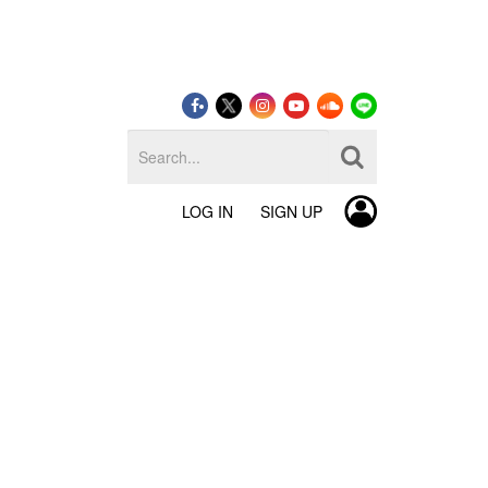
LOG IN
SIGN UP