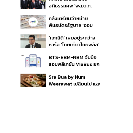
ราย รอ ป.ป.ช. ขีดเส้นแล้ว
อภิธรรมศพ ‘พล.ต.ท.
เสร็จ 31 ส.ค.
ผ่อน’ บิดา ‘พักตร์พิไล ทวี
คลังเตรียมจำหน่าย
สิน’ สิริอายุ 103 ปี แกนนำ
พันธบัตรรัฐบาล ‘ออม
เพื่อไทย-บุคคลหลาก
พลัส’ รอบถัดไป เร็วสุด 4
วงการร่วมอาลัย
‘เอกนิติ’ เผยอยู่ระหว่าง
ก.ย.นี้ อาจเพิ่มสัดส่วนการ
หารือ ‘ไทยเที่ยวไทยพลัส’
ขายแบบ Small Lot First
มีสิทธิใช้งบจากเงินกู้ 4
มากขึ้น
BTS-EBM-NBM จับมือ
แสนล้าน มั่นใจงบต่อ ‘ไทย
แอปพลิเคชัน ViaBus ยก
ช่วยไทย พลัส’ เฟส 2 มี
ระดับการติดตามตำแหน่ง
เพียงพอ
Sra Bua by Num
รถไฟฟ้า 3 สายแบบเรียล
Weerawat เปลี่ยนไป และ
ไทม์
นี่คือเหตุผลที่เราควรกลับ
ไปอีกครั้ง