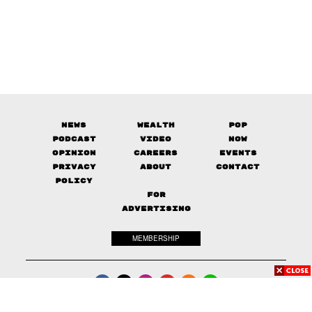
News
Wealth
Pop
Podcast
Video
Now
Opinion
Careers
Events
Privacy
About
Contact
Policy
FOR
ADVERTISING
MEMBERSHIP
© 2017-
2026
The Standard. All rights reserved.