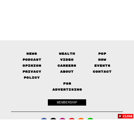
News
Wealth
Pop
Podcast
Video
Now
Opinion
Careers
Events
Privacy
About
Contact
Policy
FOR
ADVERTISING
MEMBERSHIP
© 2017-
2026
The Standard. All rights reserved.