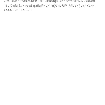
จักชื่อของ ปกรณ์ พงศ์วราภา เขาคือผู้ก่อตั้ง บริษัท จีเอ็ม มัลติมีเดีย
กรุ๊ป จำกัด (มหาชน) ผู้ผลิตนิตยสารผู้ชาย GM ที่มียอดผู้อ่านสูงสุด
ตลอด 32 ปี และนิ...