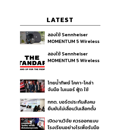
LATEST
ลองใช้ Sennheiser
MOMENTUM 5 Wireless
หูฟัง 14,990 บาท ที่ให้ผู้ใช้
ลองใช้ Sennheiser
ถอดเปลี่ยนแบตเองได้
MOMENTUM 5 Wireless
ก่อนกฎ EU บังคับปีหน้า
หูฟัง 14,990 บาท ที่ให้ผู้ใช้
ถอดเปลี่ยนแบตเองได้
ก่อนกฎ EU บังคับปีหน้า
ไทยน้ำทิพย์ โคคา-โคล่า
จับมือ ไมเนอร์ ฟู้ด ใช้
คอนเสิร์ตแทนส่วนลด เดิม
กกต. บอร์ดประกันสังคม
พัน Music Marketing ใน
ยืนยันไม่เลื่อนวันเลือกตั้ง
ปีที่ธุรกิจร้านอาหารโต
และปรับบางกระบวนการ
ทรงตัวที่ 3.2%
เปิดงานวิจัย ควรออกแบบ
ตามคำสั่งทุเลาของศาล
โรงเรียนอย่างไรเพื่อรับมือ