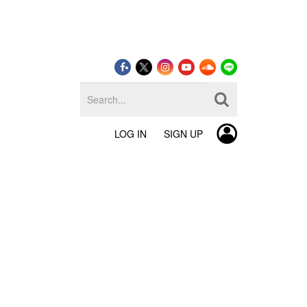
LOG IN
SIGN UP