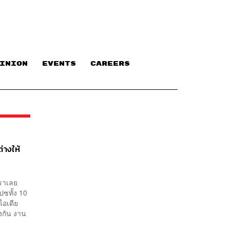
INION
EVENTS
CAREERS
่างให้
เราเลย
ปซทั้ง 10
ไอเดีย
งกัน งาน