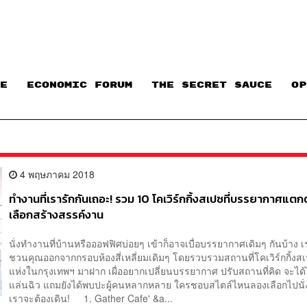
E
ECONOMIC FORUM
THE SECRET SAUCE​
OP
4 พฤษภาคม 2018
ทำงานที่เรารักกันเถอะ! รวม 10 โคเวิร์กกิ้งสเปซที่บรรยากาศแตกต
เลือกสร้างสรรค์งาน
นั่งทำงานที่บ้านหรือออฟฟิศบ่อยๆ เข้าก็อาจเบื่อบรรยากาศเดิมๆ กันบ้าง 
ชวนคุณออกจากกรอบห้องสี่เหลี่ยมเดิมๆ โดยรวบรวมสถานที่โคเวิร์กกิ้งสเ
แห่งในกรุงเทพฯ มาฝาก เผื่ออยากเปลี่ยนบรรยากาศ ปรับสถานที่คิด จะได้
แล่นฉิว แถมยังได้พบปะผู้คนหลากหลาย ใครชอบสไตล์ไหนลองเลือกไปนั่
เราจะต้องเดิน! 1. Gather Cafe' &a...