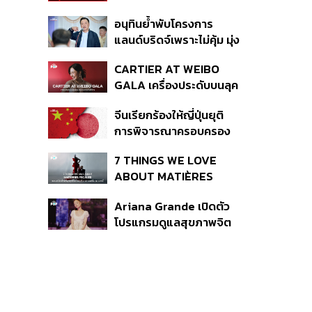
เหตุกราดยิง
อนุทินย้ำพับโครงการ
แลนด์บริดจ์เพราะไม่คุ้ม มุ่ง
พัฒนา Missing Link
CARTIER AT WEIBO
รองรับอ่าวไทย-อันดามัน
GALA เครื่องประดับบนลุค
พรมแดงของแขกคน
จีนเรียกร้องให้ญี่ปุ่นยุติ
สำคัญ
การพิจารณาครอบครอง
อาวุธนิวเคลียร์
7 THINGS WE LOVE
ABOUT MATIÈRES
FÉCALES
Ariana Grande เปิดตัว
โปรแกรมดูแลสุขภาพจิต
สำหรับคนในอุตสาหกรรม
ดนตรี