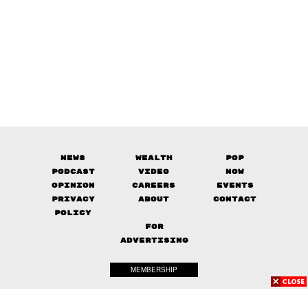
News
Wealth
Pop
Podcast
Video
Now
Opinion
Careers
Events
Privacy
About
Contact
Policy
FOR
ADVERTISING
MEMBERSHIP