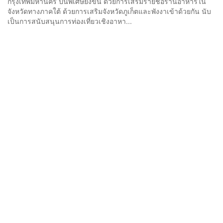
กรุงเทพมหานคร ปีนี้พิเศษยิ่งขึ้น ด้วยการเสริมรายชื่อร้านอาหารใน
จังหวัดทางภาคใต้ ด้วยการเสริมจังหวัดภูเก็ตและพังงาเข้าด้วยกัน นับ
เป็นการสนับสนุนการท่องเที่ยวเชิงอาหา...