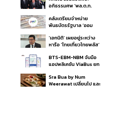
ราย รอ ป.ป.ช. ขีดเส้นแล้ว
อภิธรรมศพ ‘พล.ต.ท.
เสร็จ 31 ส.ค.
ผ่อน’ บิดา ‘พักตร์พิไล ทวี
คลังเตรียมจำหน่าย
สิน’ สิริอายุ 103 ปี แกนนำ
พันธบัตรรัฐบาล ‘ออม
เพื่อไทย-บุคคลหลาก
พลัส’ รอบถัดไป เร็วสุด 4
วงการร่วมอาลัย
‘เอกนิติ’ เผยอยู่ระหว่าง
ก.ย.นี้ อาจเพิ่มสัดส่วนการ
หารือ ‘ไทยเที่ยวไทยพลัส’
ขายแบบ Small Lot First
มีสิทธิใช้งบจากเงินกู้ 4
มากขึ้น
BTS-EBM-NBM จับมือ
แสนล้าน มั่นใจงบต่อ ‘ไทย
แอปพลิเคชัน ViaBus ยก
ช่วยไทย พลัส’ เฟส 2 มี
ระดับการติดตามตำแหน่ง
เพียงพอ
Sra Bua by Num
รถไฟฟ้า 3 สายแบบเรียล
Weerawat เปลี่ยนไป และ
ไทม์
นี่คือเหตุผลที่เราควรกลับ
ไปอีกครั้ง