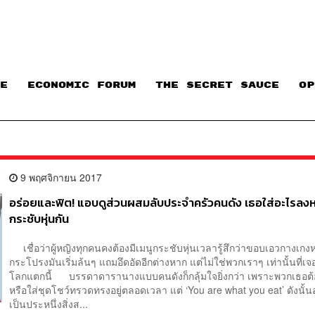
E
ECONOMIC FORUM
THE SECRET SAUCE​
OP
9 พฤศจิกายน 2017
อร่อยและฟิต! แอบดูส่วนผสมลับประจำครัวคนดัง เธอใส่อะไรลงหม
กระชับหุ่นกัน
เชื่อว่าผู้หญิงทุกคนคงต้องมีเมนูกระชับหุ่นเวลารู้สึกว่าขอบเอวกางเกงห
กระโปรงมันเริ่มล้นๆ แถมอึดอัดอีกต่างหาก แต่ไม่ใช่พวกเราๆ เท่านั้นที่เ
โลกแตกนี้ บรรดาดารานางแบบคนดังก็กลุ้มใจยิ่งกว่า เพราะพวกเธอต
หรือใส่ชุดโชว์ทรวดทรงอยู่ตลอดเวลา แต่ ‘You are what you eat’ ดังนั้
เป็นประหนึ่งสิ่งส...