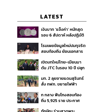
LATEST
เงินบาท ‘แข็งค่า’ หนักสุด
รอบ 6 สัปดาห์ หลังปฏิบัติ
การแทรกแซงเยนของ
โรมเผยข้อมูลใหม่ปมทุจริต
สหรัฐฯ-ญี่ปุ่น Standard
สอบท้องถิ่น ย้อนเอกสาร
Chartered เปิดเป้าสิ้นปีนี้
ประชุมปี 2567 พบชื่อ
จ่อแข็งต่อแตะ 32.50 บาท
เปิดบทใหม่ไทย-เมียนมา
อนุทิน จ่อสอบต่อเอี่ยว
ต่อดอลลาร์
ดัน JTC ในรอบ 10 ปี ปลุก
ตัดตอน ม.บูรพา หรือไม่
‘เส้นเลือดใหญ่’ ค้า
มท. 2 ลุยชายแดนสุรินทร์
ชายแดน ท่าเรือน้ำลึก
สั่ง กฟภ. ขยายไฟฟ้า
ทวาย
‘ปราสาทตาควาย–เนิน
ก กลาง ฟันโกงสอบท้อง
350’ เสริมความมั่นคง
ถิ่น 5,925 ราย ประกาศ
ชายแดน
บัญชีใหม่ 7 ส.ค. ส่วน 97
ทักษิณ ร่วมสวดพระ