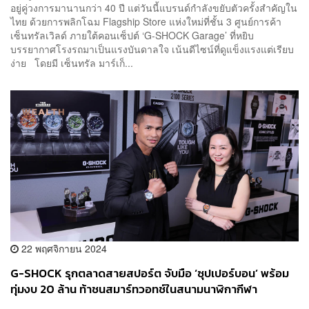
อยู่คู่วงการมานานกว่า 40 ปี แต่วันนี้แบรนด์กำลังขยับตัวครั้งสำคัญใน
ไทย ด้วยการพลิกโฉม Flagship Store แห่งใหม่ที่ชั้น 3 ศูนย์การค้า
เซ็นทรัลเวิลด์ ภายใต้คอนเซ็ปต์ ‘G-SHOCK Garage’ ที่หยิบ
บรรยากาศโรงรถมาเป็นแรงบันดาลใจ เน้นดีไซน์ที่ดูแข็งแรงแต่เรียบ
ง่าย โดยมี เซ็นทรัล มาร์เก็...
22 พฤศจิกายน 2024
G-SHOCK รุกตลาดสายสปอร์ต จับมือ ‘ซุปเปอร์บอน’ พร้อม
ทุ่มงบ 20 ล้าน ท้าชนสมาร์ทวอทช์ในสนามนาฬิกากีฬา