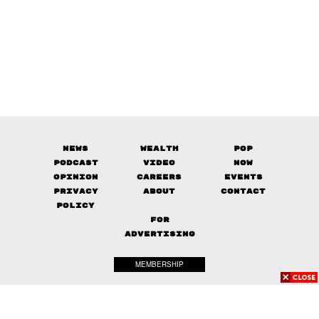
News
Wealth
Pop
Podcast
Video
Now
Opinion
Careers
Events
Privacy
About
Contact
Policy
FOR
ADVERTISING
MEMBERSHIP