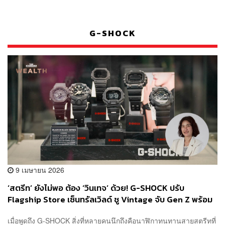
G-SHOCK
9 เมษายน 2026
‘สตรีท’ ยังไม่พอ ต้อง ‘วินเทจ’ ด้วย! G-SHOCK ปรับ
Flagship Store เซ็นทรัลเวิลด์ ชู Vintage จับ Gen Z พร้อม
โชว์ GORO จาก NIGO ที่มีเพียงไม่กี่แห่งทั่วโลก
เมื่อพูดถึง G-SHOCK สิ่งที่หลายคนนึกถึงคือนาฬิกาทนทานสายสตรีทที่