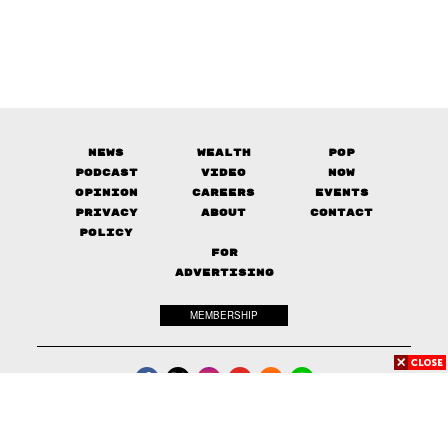
News
Wealth
Pop
Podcast
Video
Now
Opinion
Careers
Events
Privacy
About
Contact
Policy
FOR
ADVERTISING
MEMBERSHIP
© 2017-
2026
The Standard. All rights reserved.