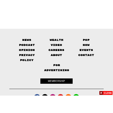
News
Wealth
Pop
Podcast
Video
Now
Opinion
Careers
Events
Privacy
About
Contact
Policy
FOR
ADVERTISING
MEMBERSHIP
© 2017-
2026
The Standard. All rights reserved.