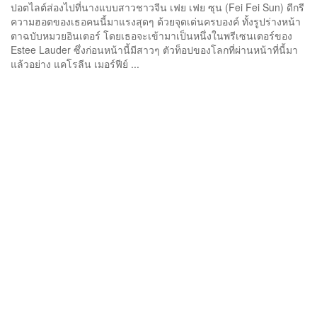
ปอตไลต์ส่องไปที่นางแบบสาวชาวจีน เฟย เฟย ซุน (Fei Fei Sun) ดีกรี
ความฮอตของเธอคนนี้มาแรงสุดๆ ด้วยจุดเด่นครบองค์ ทั้งรูปร่างหน้า
ตาฉบับหมวยอินเตอร์ โดยเธอจะเข้ามาเป็นหนึ่งในพรีเซนเตอร์ของ
Estee Lauder ซึ่งก่อนหน้านี้มีสาวๆ ตัวท็อปของโลกที่ผ่านหน้าที่นี้มา
แล้วอย่าง แคโรลีน เมอร์ฟีย์ ...