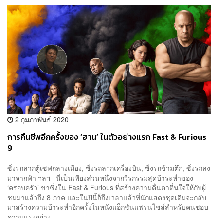
2 กุมภาพันธ์ 2020
การคืนชีพอีกครั้งของ ‘ฮาน’ ในตัวอย่างแรก Fast & Furious
9
ซิ่งรถลากตู้เซฟกลางเมือง, ซิ่งรถลากเครื่องบิน, ซิ่งรถข้ามตึก, ซิ่งรถลง
มาจากฟ้า ฯลฯ นี่เป็นเพียงส่วนหนึ่งจากวีรกรรมสุดบ้าระห่ำของ
‘ครอบครัว’ ขาซิ่งใน Fast & Furious ที่สร้างความตื่นตาตื่นใจให้กับผู้
ชมมาแล้วถึง 8 ภาค และในปีนี้ก็ถึงเวลาแล้วที่นักแสดงชุดเดิมจะกลับ
มาสร้างความบ้าระห่ำอีกครั้งในหนังแอ็กชันแฟรนไชส์สำหรับคนชอบ
ความแรงอย่าง ...