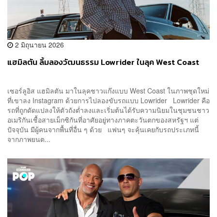
2 มิถุนายน 2026
แฮมิลตัน ลิ้มลองวัฒนธรรม Lowrider ในลุค West Coast
เซอร์ลูอิส แฮมิลตัน มาในลุคชาวแก๊งแบบ West Coast ในภาพชุดใหม่
ที่เขาลง Instagram ด้วยการไปลองขับรถแบบ Lowrider Lowrider คือ
รถที่ถูกดัดแปลงให้ตัวถังต่ำลงและเริ่มต้นได้รับความนิยมในชุมชนชาว
อเมริกันเชื้อสายเม็กซิกันที่อาศัยอยู่ทางภาคตะวันตกของสหรัฐฯ แต่
ปัจจุบัน มีผู้คนจากพื้นที่อื่น ๆ ด้วย แฟนๆ จะคุ้นเคยกับรถประเภทนี้
จากภาพยนต...