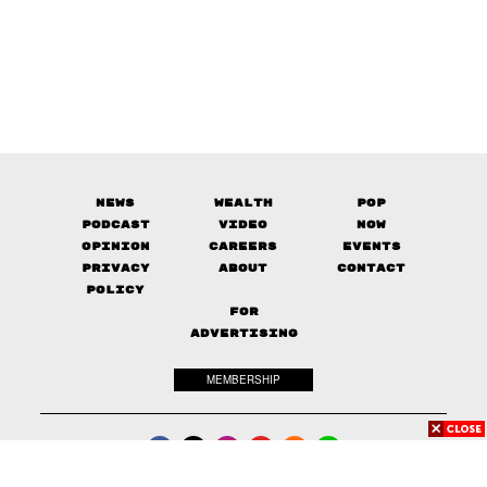
News
Wealth
Pop
Podcast
Video
Now
Opinion
Careers
Events
Privacy
About
Contact
Policy
FOR
ADVERTISING
MEMBERSHIP