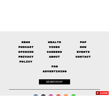
News
Wealth
Pop
Podcast
Video
Now
Opinion
Careers
Events
Privacy
About
Contact
Policy
FOR
ADVERTISING
MEMBERSHIP
© 2017-
2026
The Standard. All rights reserved.