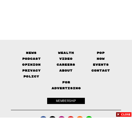
News
Wealth
Pop
Podcast
Video
Now
Opinion
Careers
Events
Privacy
About
Contact
Policy
FOR
ADVERTISING
MEMBERSHIP
© 2017-
2026
The Standard. All rights reserved.