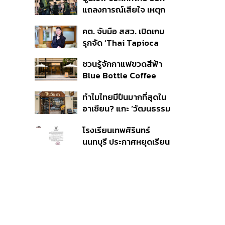
EV ได้จริงหรือ?
แถลงการณ์เสียใจ เหตุก
ราดยิงที่เทพศิรินทร์
คต. จับมือ สสว. เปิดเกม
นนทบุรี ชี้โรงเรียนควรเป็น
รุกจัด ‘Thai Tapioca
พื้นที่ปลอดภัย
Nexus 2026’ เสริมความ
ชวนรู้จักกาแฟขวดสีฟ้า
แข็งแกร่ง ยกระดับความ
Blue Bottle Coffee
เชื่อมั่นมันสำปะหลังไทยใน
เตรียมเปิดในกรุงเทพฯ
ตลาดโลก
ทำไมไทยมีปืนมากที่สุดใน
และมีอะไรน่าสนใจบ้าง?
อาเซียน? แกะ ‘วัฒนธรรม
ปืน’ เมื่อระบบควบคุมมีช่อง
โรงเรียนเทพศิรินทร์
โหว่ และปืนเถื่อนเข้าถึงง่าย
นนทบุรี ประกาศหยุดเรียน
กรณีพิเศษ 10-14 ส.ค. นี้
หลังเกิดเหตุฉุกเฉินภายใน
สถานศึกษา