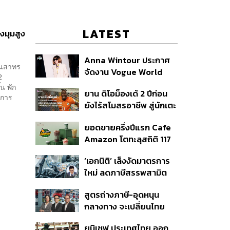
LATEST
งมุมสูง
Anna Wintour ประกาศ
นนสาทร
จัดงาน Vogue World
2
2027 ที่ซานฟรานซิสโก
น พัก
ยาน ดิโอม็องเด้ 2 ปีก่อน
งการ
ยังไร้สโมสรอาชีพ สู่นักเตะ
ค่าตัว 125 ล้านยูโร กับคำ
ยอดขายครึ่งปีแรก Cafe
สัญญาถึงน้องสาวผู้ล่วง
Amazon โตทะลุสถิติ 117
ลับ
ล้านแก้ว หนุนธุรกิจไลฟ์
‘เอกนิติ’ เล็งงัดมาตรการ
สไตล์ OR โตต่อเนื่อง
ใหม่ ลดภาษีสรรพสามิต
หวังดึงผู้ผลิต EV มาตั้ง
สูตรถ่างภาษี-อุดหนุน
โรงงานในไทย
กลางทาง จะเปลี่ยนไทย
จาก ‘ทางผ่าน’ เป็นฮับผลิต
ยูนิเซฟ ประเทศไทย ออก