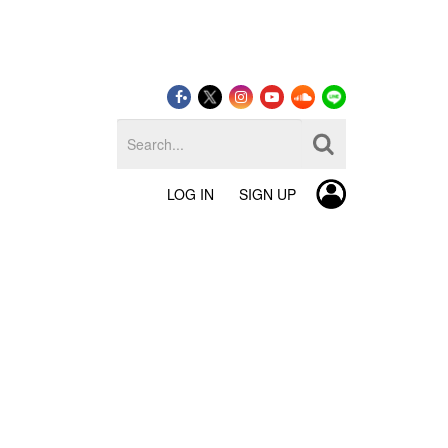
LOG IN
SIGN UP