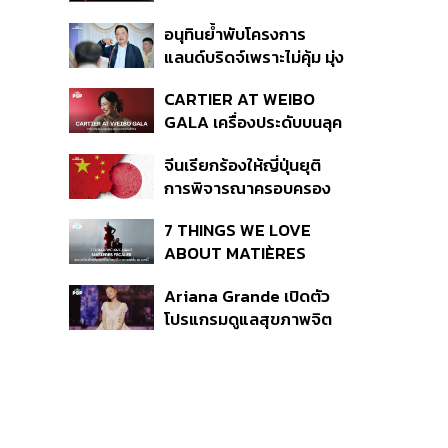
เหตุกราดยิง
อนุทินย้ำพับโครงการ
แลนด์บริดจ์เพราะไม่คุ้ม มุ่ง
พัฒนา Missing Link
CARTIER AT WEIBO
รองรับอ่าวไทย-อันดามัน
GALA เครื่องประดับบนลุค
พรมแดงของแขกคน
จีนเรียกร้องให้ญี่ปุ่นยุติ
สำคัญ
การพิจารณาครอบครอง
อาวุธนิวเคลียร์
7 THINGS WE LOVE
ABOUT MATIÈRES
FÉCALES
Ariana Grande เปิดตัว
โปรแกรมดูแลสุขภาพจิต
สำหรับคนในอุตสาหกรรม
ดนตรี