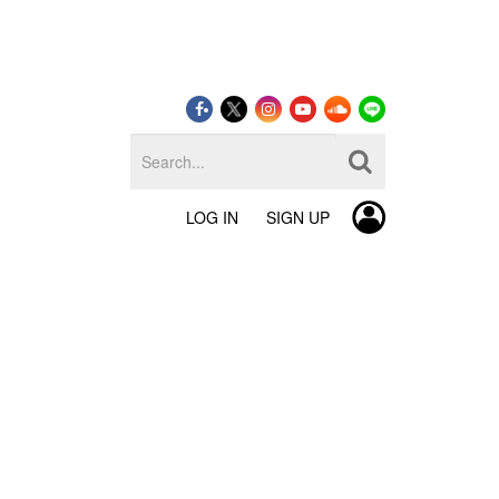
LOG IN
SIGN UP