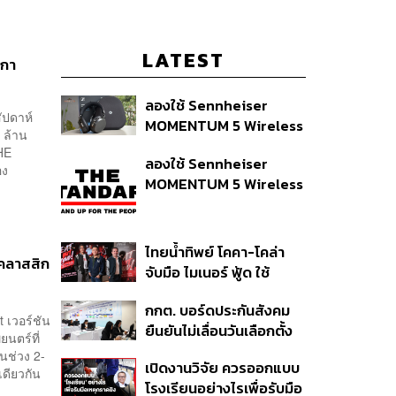
LATEST
ิกา
ลองใช้ Sennheiser
สัปดาห์
MOMENTUM 5 Wireless
 ล้าน
หูฟัง 14,990 บาท ที่ให้ผู้ใช้
THE
ลองใช้ Sennheiser
ถอดเปลี่ยนแบตเองได้
อง
MOMENTUM 5 Wireless
ก่อนกฎ EU บังคับปีหน้า
หูฟัง 14,990 บาท ที่ให้ผู้ใช้
ถอดเปลี่ยนแบตเองได้
ก่อนกฎ EU บังคับปีหน้า
ไทยน้ำทิพย์ โคคา-โคล่า
นคลาสสิก
จับมือ ไมเนอร์ ฟู้ด ใช้
คอนเสิร์ตแทนส่วนลด เดิม
กกต. บอร์ดประกันสังคม
พัน Music Marketing ใน
 เวอร์ชัน
ยืนยันไม่เลื่อนวันเลือกตั้ง
ปีที่ธุรกิจร้านอาหารโต
นตร์ที่
และปรับบางกระบวนการ
ทรงตัวที่ 3.2%
นช่วง 2-
เปิดงานวิจัย ควรออกแบบ
ตามคำสั่งทุเลาของศาล
งเดียวกัน
โรงเรียนอย่างไรเพื่อรับมือ