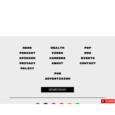
News
Wealth
Pop
Podcast
Video
Now
Opinion
Careers
Events
Privacy
About
Contact
Policy
FOR
ADVERTISING
MEMBERSHIP