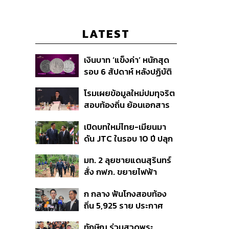
LATEST
เงินบาท ‘แข็งค่า’ หนักสุด
รอบ 6 สัปดาห์ หลังปฏิบัติ
การแทรกแซงเยนของ
โรมเผยข้อมูลใหม่ปมทุจริต
สหรัฐฯ-ญี่ปุ่น Standard
สอบท้องถิ่น ย้อนเอกสาร
Chartered เปิดเป้าสิ้นปีนี้
ประชุมปี 2567 พบชื่อ
จ่อแข็งต่อแตะ 32.50 บาท
เปิดบทใหม่ไทย-เมียนมา
อนุทิน จ่อสอบต่อเอี่ยว
ต่อดอลลาร์
ดัน JTC ในรอบ 10 ปี ปลุก
ตัดตอน ม.บูรพา หรือไม่
‘เส้นเลือดใหญ่’ ค้า
มท. 2 ลุยชายแดนสุรินทร์
ชายแดน ท่าเรือน้ำลึก
สั่ง กฟภ. ขยายไฟฟ้า
ทวาย
‘ปราสาทตาควาย–เนิน
ก กลาง ฟันโกงสอบท้อง
350’ เสริมความมั่นคง
ถิ่น 5,925 ราย ประกาศ
ชายแดน
บัญชีใหม่ 7 ส.ค. ส่วน 97
ทักษิณ ร่วมสวดพระ