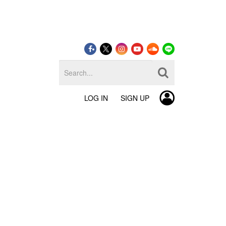
LOG IN
SIGN UP