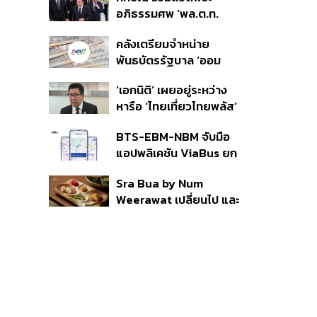
ราย รอ ป.ป.ช. ขีดเส้นแล้ว
อภิธรรมศพ ‘พล.ต.ท.
เสร็จ 31 ส.ค.
ผ่อน’ บิดา ‘พักตร์พิไล ทวี
คลังเตรียมจำหน่าย
สิน’ สิริอายุ 103 ปี แกนนำ
พันธบัตรรัฐบาล ‘ออม
เพื่อไทย-บุคคลหลาก
พลัส’ รอบถัดไป เร็วสุด 4
วงการร่วมอาลัย
‘เอกนิติ’ เผยอยู่ระหว่าง
ก.ย.นี้ อาจเพิ่มสัดส่วนการ
หารือ ‘ไทยเที่ยวไทยพลัส’
ขายแบบ Small Lot First
มีสิทธิใช้งบจากเงินกู้ 4
มากขึ้น
BTS-EBM-NBM จับมือ
แสนล้าน มั่นใจงบต่อ ‘ไทย
แอปพลิเคชัน ViaBus ยก
ช่วยไทย พลัส’ เฟส 2 มี
ระดับการติดตามตำแหน่ง
เพียงพอ
Sra Bua by Num
รถไฟฟ้า 3 สายแบบเรียล
Weerawat เปลี่ยนไป และ
ไทม์
นี่คือเหตุผลที่เราควรกลับ
ไปอีกครั้ง