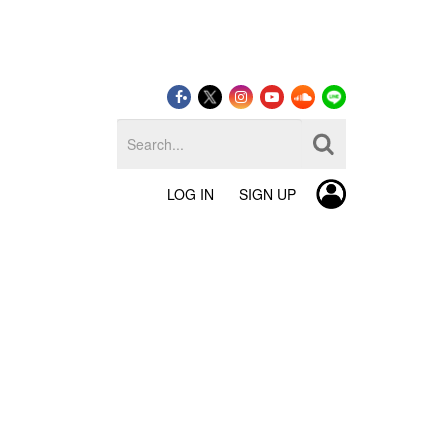
LOG IN
SIGN UP