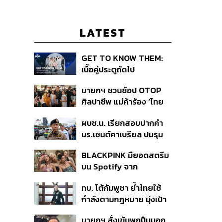
LATEST
GET TO KNOW THEM:
เนื้อคู่ประตูถัดไป
นายกฯ ชวนช้อป OTOP
ศิลปาชีพ แม่ค้าร้อง ‘ไทย
ช่วยไทย พลัส’ สุดยอด
ผบช.น. เรียกสอบปากคำ
ถามมีต่อไหม นายกฯ ตอบ
นร.เซนต์คาเบรียล ปมรุม
‘เดี๋ยวจะพยายาม’
ทำร้ายเพื่อน-ใช้ปืนขู่ สั่ง
BLACKPINK มียอดสตรีม
ดำเนินคดีแล้ว
บน Spotify จาก
ประเทศไทยสูงถึง 536 ล้าน
ทบ. โต้กัมพูชา ย้ำไทยใช้
ครั้ง ตลอด 10 ปีที่ผ่านมา
กำลังตามกฎหมาย มุ่งเป้า
หมายทางทหาร ชี้ความเสีย
นายกฯ สั่งเข้มพกปืนนอก