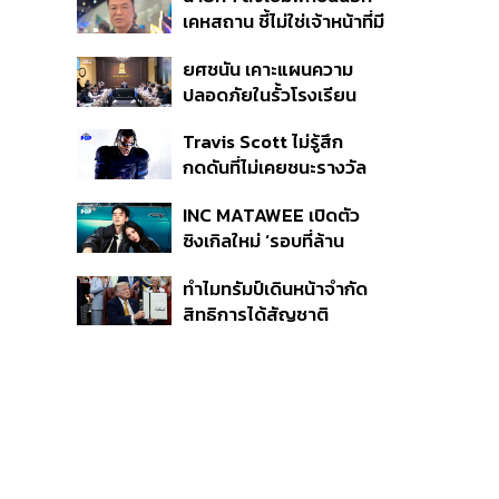
หายไทยไม่อาจลบด้วย
เคหสถาน ชี้ไม่ใช่เจ้าหน้าที่มี
ข้อมูลบิดเบือน
โทษอุกฉกรรจ์ ปืนถูกขโมย
ยศชนัน เคาะแผนความ
ก่อเหตุ เจ้าของร่วมรับผิด
ปลอดภัยในรั้วโรงเรียน
90 วัน ส่งนักสุขภาพจิต
Travis Scott ไม่รู้สึก
ดูแล-คุมเข้มคัดกรองสิ่ง
กดดันที่ไม่เคยชนะรางวัล
ผิดกฎหมาย
แกรมมี่ แม้มีชื่อเข้าชิงมา
INC MATAWEE เปิดตัว
แล้ว 10 ครั้ง
ซิงเกิลใหม่ ‘รอบที่ล้าน
(Loop)’ ที่ได้ เน PERSES
ทำไมทรัมป์เดินหน้าจำกัด
มาแสดงในมิวสิกวิดีโอ
สิทธิการได้สัญชาติ
อเมริกันโดยกำเนิดอีกครั้ง
แม้ศาลสูงสุดเคยตัดสิน
คัดค้าน