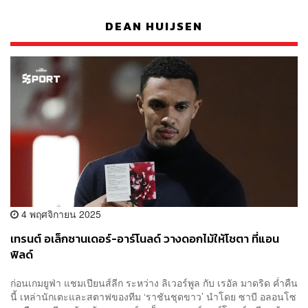
DEAN HUIJSEN
4 พฤศจิกายน 2025
เทรนต์ อเล็กซานเดอร์-อาร์โนลด์ วางดอกไม้ให้โชตา ที่แอน
ฟิลด์
ก่อนเกมยูฟ่า แชมเปียนส์ลีก ระหว่าง ลิเวอร์พูล กับ เรอัล มาดริด ค่ำคืน
นี้ เหล่านักเตะและสตาฟของทีม ‘ราชันชุดขาว’ นำโดย ซาบี อลอนโซ