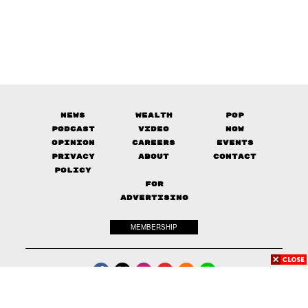
News
Wealth
Pop
Podcast
Video
Now
Opinion
Careers
Events
Privacy
About
Contact
Policy
FOR
ADVERTISING
MEMBERSHIP
© 2017-
2026
The Standard. All rights reserved.