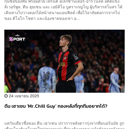
กุนซือของทีม พร้อมด้วย เทรนต์ อเล็กซานเดอร์-อาร์โนลด์ อดีตแข้ง
ลิเวอร์พูล, ดีน ฮุยเซน และ เอมิลิโอ บูตราเกญโญ ผู้บริหารสโมสร ได้
เดินทางไปวางดอกไม้หน้าสนามแอนฟิลด์ เพื่อไว้อาลัยต่อการจากไป
ของ ดิโอโก โชตา และน้องชายของเขา อ...
24 เมษายน 2025
ดีน เฮาเซน ‘Mr.Chill Guy’ กองหลังที่ทุกทีมอยากได้?​
แค่วันเดียวชื่อของ ดีน เฮาเซน ปราการหลังดาวรุ่งจากทีมบอร์นมัธ ถูก
เชื่อมโยงกับสโมสรใหญ่หลายแห่ง ที่ต่างต้องการจะคว้าตัวกองหลังดาว