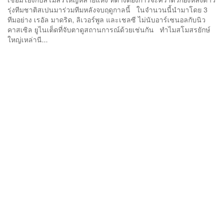
รุ่งทีมชาติสเปนมาร่วมทีมหลังจบฤดูกาลนี้ ในจำนวนนี้นำมาโดย 3
ทีมอย่าง เรอัล มาดริด, ลิเวอร์พูล และเชลซี ไม่นับอาร์เซนอลกับนิว
คาสเซิล ยูไนเต็ดที่จับตาดูสถานการณ์ด้วยเช่นกัน ทำไมสโมสรยักษ์
ใหญ่เหล่านี...