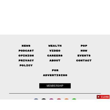
News
Wealth
Pop
Podcast
Video
Now
Opinion
Careers
Events
Privacy
About
Contact
Policy
FOR
ADVERTISING
MEMBERSHIP