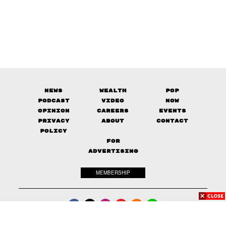
News
Wealth
Pop
Podcast
Video
Now
Opinion
Careers
Events
Privacy
About
Contact
Policy
FOR
ADVERTISING
MEMBERSHIP
© 2017-
2026
The Standard. All rights reserved.