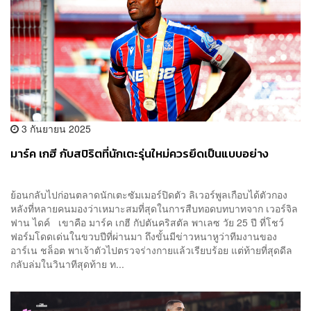
3 กันยายน 2025
มาร์ค เกฮี กับสปิริตที่นักเตะรุ่นใหม่ควรยึดเป็นแบบอย่าง
ย้อนกลับไปก่อนตลาดนักเตะซัมเมอร์ปิดตัว ลิเวอร์พูลเกือบได้ตัวกอง
หลังที่หลายคนมองว่าเหมาะสมที่สุดในการสืบทอดบทบาทจาก เวอร์จิล
ฟาน ไดค์ เขาคือ มาร์ค เกฮี กัปตันคริสตัล พาเลซ วัย 25 ปี ที่โชว์
ฟอร์มโดดเด่นในขวบปีที่ผ่านมา ถึงขั้นมีข่าวหนาหูว่าทีมงานของ
อาร์เน ชล็อต พาเจ้าตัวไปตรวจร่างกายแล้วเรียบร้อย แต่ท้ายที่สุดดีล
กลับล่มในวินาทีสุดท้าย ท...