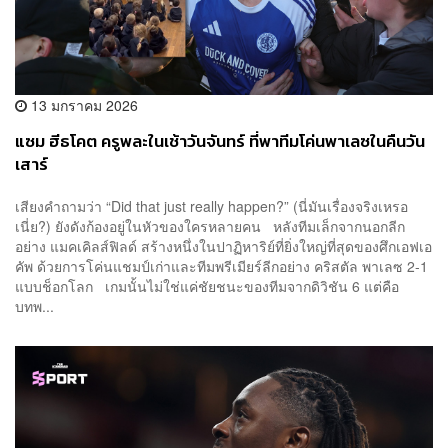
13 มกราคม 2026
แซม ฮีธโคต ครูพละในเช้าวันจันทร์ ที่พาทีมโค่นพาเลซในคืนวัน
เสาร์
เสียงคำถามว่า “Did that just really happen?” (นี่มันเรื่องจริงเหรอ
เนี่ย?) ยังดังก้องอยู่ในหัวของใครหลายคน หลังทีมเล็กจากนอกลีก
อย่าง แมคเคิลส์ฟิลด์ สร้างหนึ่งในปาฏิหาริย์ที่ยิ่งใหญ่ที่สุดของศึกเอฟเอ
คัพ ด้วยการโค่นแชมป์เก่าและทีมพรีเมียร์ลีกอย่าง คริสตัล พาเลซ 2-1
แบบช็อกโลก เกมนั้นไม่ใช่แค่ชัยชนะของทีมจากดิวิชัน 6 แต่คือ
บทพ...