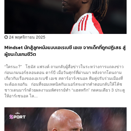
24 พฤศจิกายน 2025
Mindset นักสู้ลูกหนังแบบเอเรเบชี เอเซ จากเด็กที่ถูกปฏิเสธ สู่
ผู้ชนะในเกมชีวิต
“ใครนะ?” โธมัส แฟรงค์ ถามกลับผู้สื่อข่าวในระหว่างการแถลงข่าว
ก่อนเกมนอร์ธลอนดอน ดาร์บี เมื่อวันศุกร์ที่ผ่านมา หลังจากโดนถาม
เกี่ยวกับเรื่องของเอเรเบชี เอเซ สตาร์อาร์เซนอล ทีมคู่ปรับร่วมเมืองที่
จะต้องเจอกัน ก่อนที่จอมเทคนิคกันเนอร์สจะฝากคำตอบกลับให้โค้ช
ชาวเดนมาร์กด้วยผลงานมหัศจรรย์ทำ “แฮตทริก” กดคนเดียว 3 ประตู
ให้อาร์เซนอล ไล...