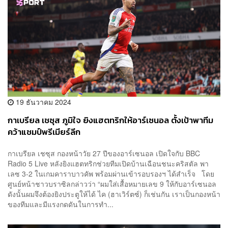
19 ธันวาคม 2024
กาเบรียล เชซุส ภูมิใจ ยิงแฮตทริกให้อาร์เซนอล ตั้งเป้าพาทีม
คว้าแชมป์พรีเมียร์ลีก
กาเบรียล เชซุส กองหน้าวัย 27 ปีของอาร์เซนอล เปิดใจกับ BBC
Radio 5 Live หลังยิงแฮตทริกช่วยทีมเปิดบ้านเฉือนชนะคริสตัล พา
เลซ 3-2 ในเกมคาราบาวคัพ พร้อมผ่านเข้ารอบรองฯ ได้สำเร็จ โดย
ศูนย์หน้าชาวบราซิลกล่าวว่า “ผมใส่เสื้อหมายเลข 9 ให้กับอาร์เซนอล
ดังนั้นผมจึงต้องยิงประตูให้ได้ ไค (ฮาเวิร์ตซ์) ก็เช่นกัน เราเป็นกองหน้า
ของทีมและมีแรงกดดันในการทำ...