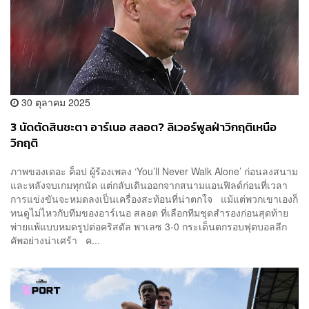
30 ตุลาคม 2025
3 นัดตัดสินชะตา อาร์เนอ สลอต? ลิเวอร์พูลฝ่าวิกฤติเหนือ
วิกฤติ
ภาพของเดอะ ค็อป ผู้ร้องเพลง ‘You’ll Never Walk Alone’ ก่อนลงสนาม
และหลังจบเกมทุกนัด แต่กลับเดินออกจากสนามแอนฟิลด์ก่อนที่เวลา
การแข่งขันจะหมดลงเป็นเครื่องสะท้อนที่น่าตกใจ แม้แต่พวกเขาเองก็
ทนดูไม่ไหวกับทีมของอาร์เนอ สลอต ที่เลือกทีมชุดสำรองก่อนสุดท้าย
พ่ายแพ้แบบหมดรูปต่อคริสตัล พาเลซ 3-0 กระเด็นตกรอบฟุตบอลลีก
คัพอย่างน่าเศร้า ค...