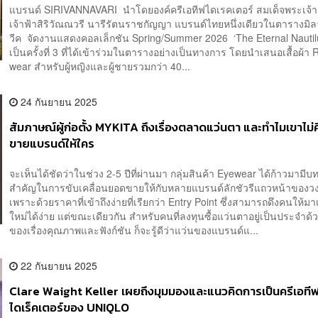
แบรนด์ SIRIVANNAVARI นำโดยองค์ครีเอทีฟไดเรคเตอร์ สมเด็จพระเจ้า
เจ้าฟ้าสิริวัณณวรี นารีรัตนราชกัญญา แบรนด์ไทยหนึ่งเดียวในตารางมิ
วีค จัดงานแสดงคอลเล็กชัน Spring/Summer 2026 ‘The Eternal Nautilus
เป็นครั้งที่ 3 ที่ได้เข้าร่วมในตารางอย่างเป็นทางการ โดยนำเสนอเสื้อผ้า 
wear สำหรับผู้หญิงและผู้ชายรวมกว่า 40...
24 กันยายน 2025
สัมภาษณ์ผู้ก่อตั้ง MYKITA ถึงเรื่องตลาดแว่นตา และทำไมเขาไม่คิ
ขายแบรนด์ให้ใคร
จะเห็นได้ชัดว่าในช่วง 2-5 ปีที่ผ่านมา กลุ่มสินค้า Eyewear ได้ก้าวมามี
สำคัญในการขับเคลื่อนยอดขายให้กับหลายแบรนด์ลักชัวรีแถวหน้าของว
เพราะด้วยราคาที่เข้าถึงง่ายที่เรียกว่า Entry Point ซึ่งสามารถดึงคนให้มา
ใหม่ได้ง่าย แต่ขณะเดียวกัน สำหรับคนที่ลงทุนซื้อแว่นตาอยู่เป็นประจำด้ว
ของเรื่องคุณภาพและฟังก์ชัน ก็จะรู้ดีว่าแว่นของแบรนด์แ...
22 กันยายน 2025
Clare Waight Keller เผยถึงมุมมองและแนวคิดการเป็นครีเอที
ไดเร็คเตอร์ของ UNIQLO