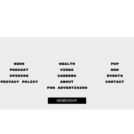
News
Wealth
Pop
Podcast
Video
Now
Opinion
Careers
Events
Privacy Policy
About
Contact
FOR ADVERTISING
MEMBERSHIP
© 2017-
2026
The Standard. All rights reserved.