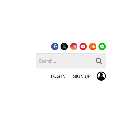
LOG IN
SIGN UP