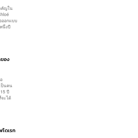
สำคัญใน
Chloé
เธอออกแบบ
นึ่งปี
รกของ
่อ
ยเป็นคน
 15 ปี
่จะได้
ีฟไดเรก