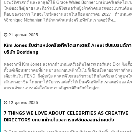
ประวัติศาสตร์ และล่าสุดก็ได้ Grace Wales Bonner มาเป็นครีเอทีฟไดเร
ใหม่ของฝั่งผู้ชาย และถือว่าเป็นดีไซเนอร์หญิงผิวดำคนแรกของแบรนด์แฟ
ท็อปของวงการ โดยจะโชว์ผลงานแรกในเดือนมกราคม 2027 ตำแหน่งหลั
Véronique Nichanian ได้อำลาตำแหน่งครีเอทีฟไดเรกเตอร์ที่ท...
21 ตุลาคม 2025
Kim Jones รับตำแหน่งครีเอทีฟไดเรกเตอร์ Areal ซับแบรนด์ภา
บริษัท Bosideng
หลังจากที่ Kim Jones ลงจากตำแหน่งครีเอทีฟไดเรกเตอร์แห่ง Dior ฝั่งเสื้อ
ตั้งแต่เดือนมกราคมที่ผ่านมาและก่อนหน้านั้นไม่กี่เดือนยังลาออกจากตำแ
เดียวกันใน FENDI ฝั่งผู้หญิง ล่าสุดดีไซเนอร์ชาวบริติชก็เตรียมเข้าสู่บทใ
เส้นทางอาชีพ โดยเขาได้รับการแต่งตั้งให้เป็นครีเอทีฟไดเรกเตอร์ของ Ar
แบรนด์ของแบรนด์เสื้อกันหนาวสัญชาติจีนยักษ์ใหญ่อย...
12 ตุลาคม 2025
7 THINGS WE LOVE ABOUT CELEBRITIES AS CREATIVE
DIRECTORS บทบาทใหม่ในวงการแฟชั่นของเหล่าคนดัง
ในโลกแฟชั่นยุคปัจจุบัน เราเห็นเทรนด์ใหม่ที่น่าสนใจเกิดขึ้น นั่นคือการจ