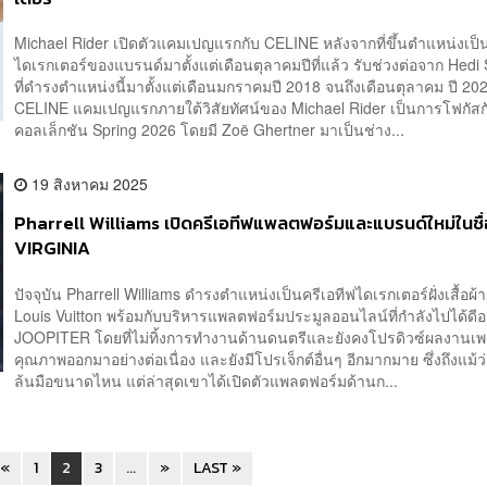
Michael Rider เปิดตัวแคมเปญแรกกับ CELINE หลังจากที่ขึ้นตำแหน่งเป็น
ไดเรกเตอร์ของแบรนด์มาตั้งแต่เดือนตุลาคมปีที่แล้ว รับช่วงต่อจาก Hedi
ที่ดำรงตำแหน่งนี้มาตั้งแต่เดือนมกราคมปี 2018 จนถึงเดือนตุลาคม ปี 2
CELINE แคมเปญแรกภายใต้วิสัยทัศน์ของ Michael Rider เป็นการโฟกัสก
คอลเล็กชัน Spring 2026 โดยมี Zoë Ghertner มาเป็นช่าง...
19 สิงหาคม 2025
Pharrell Williams เปิดครีเอทีฟแพลตฟอร์มและแบรนด์ใหม่ในชื่
VIRGINIA
ปัจจุบัน Pharrell Williams ดำรงตำแหน่งเป็นครีเอทีฟไดเรกเตอร์ฝั่งเสื้อผ้า
Louis Vuitton พร้อมกับบริหารแพลตฟอร์มประมูลออนไลน์ที่กำลังไปได้ดีอ
JOOPITER โดยที่ไม่ทิ้งการทำงานด้านดนตรีและยังคงโปรดิวซ์ผลงานเ
คุณภาพออกมาอย่างต่อเนื่อง และยังมีโปรเจ็กต์อื่นๆ อีกมากมาย ซึ่งถึงแม้
ล้นมือขนาดไหน แต่ล่าสุดเขาได้เปิดตัวแพลตฟอร์มด้านก...
«
1
2
3
...
»
LAST »