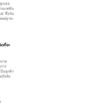
ลูกเธอ
ลานแฟชั่น
’ ซึ่งนับ
Ready-to-
ดที่จะ
บทบาท
งการ
เป็นลูกค้า
ยปัจจัย
ฟ