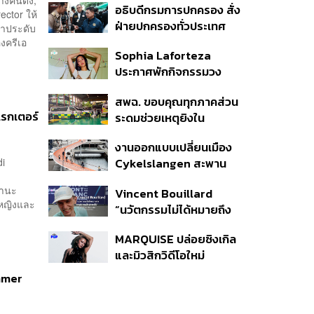
อธิบดีกรมการปกครอง สั่ง
ector ให้
ฝ่ายปกครองทั่วประเทศ
งมาประดับ
เฝ้าระวังเหตุรุนแรง คุมเข้ม
งครีเอ
Sophia Laforteza
อาวุธปืน-ยาเสพติด
ประกาศพักกิจกรรมวง
KATSEYE ชั่วคราว เพื่อไป
สพฉ. ขอบคุณทุกภาคส่วน
ดูแลสุขภาพจิต
เรกเตอร์
ระดมช่วยเหตุยิงใน
โรงเรียนเทพศิรินทร์ ย้ำ
งานออกแบบเปลี่ยนเมือง
ดูแลสิทธิ UCEP ผู้บาดเจ็บ
di
Cykelslangen สะพาน
จักรยานลอยฟ้าใน
ฐานะ
Vincent Bouillard
โคเปนเฮเกน ทางสัญจร
้หญิงและ
“นวัตกรรมไม่ได้หมายถึง
ของเมืองที่น่าอยู่
การคิดของใหม่เสมอไป”
MARQUISE ปล่อยซิงเกิล
และมิวสิกวิดีโอใหม่
IRONIC ที่เสียดสีความ
mmer
สัมพันธ์สุด Toxic