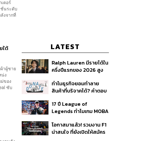
กเตอร์
ชั่นระดับ
งจากที่
LATEST
ยใต้
Ralph Lauren มีรายได้ใน
ผ้าผู้ชาย
ครึ่งปีแรกของ 2026 สูง
หน่ง
ขึ้นถึง 14%
หม่ของ
ทำไมธุรกิจยอมทำลาย
eal ซับ
สินค้าที่บริจาคได้? คำตอบ
อาจไม่ได้อยู่ที่จริยธรรมแต่
17 ปี League of
อยู่ที่ระบบภาษี
Legends ทำไมเกม MOBA
ในตำนานถึงไม่หายไปตาม
โอกาสมาแล้ว! รวมงาน F1
กาลเวลา?
น่าสนใจ ที่ยังเปิดให้สมัคร
้างคนดัง,