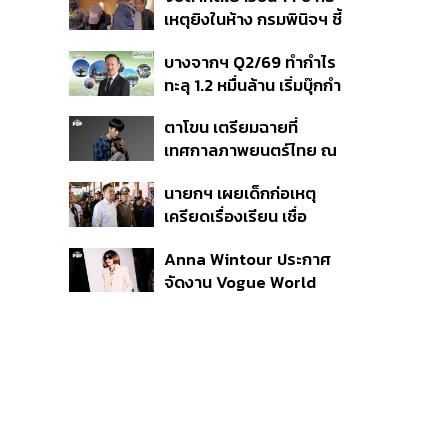
สิกวิดีโอ
เหตุยิงในห้าง กรมพินิจฯ ชี้
ประพฤติดี-รับการรักษาต่อ
บางจากฯ Q2/69 ทำกำไร
เนื่อง ประเมินปล่อยตัว
ทะลุ 1.2 หมื่นล้าน เริ่มบุ๊กกำ
ไร ‘SAF’ เชิงพาณิชย์ครั้ง
ตาโขน เตรียมฉายที่
แรก หนุนรายได้ครึ่งปีทะลุ
เทศกาลภาพยนตร์ไทย ณ
3.2 แสนล้าน
ประเทศบราซิล
นายกฯ เผยเด็กก่อเหตุ
เครียดเรื่องเรียน เชื่อ
เตรียมการเป็นขั้นตอน ชี้มี
Anna Wintour ประกาศ
กระสุนอีกกว่า 30 นัด หาก
จัดงาน Vogue World
ไม่จบชีวิตตัวเองอาจสูญ
2027 ที่ซานฟรานซิสโก
เสียเพิ่ม