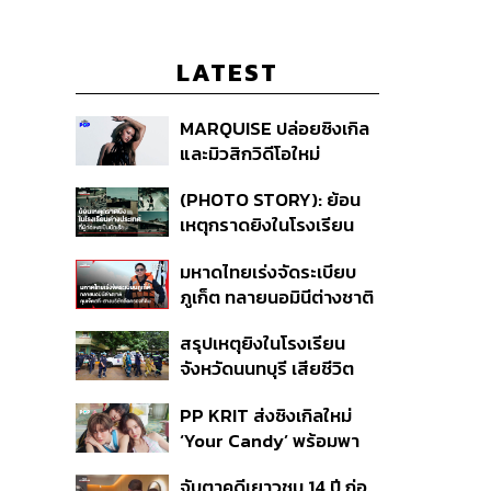
LATEST
MARQUISE ปล่อยซิงเกิล
และมิวสิกวิดีโอใหม่
IRONIC ที่เสียดสีความ
(PHOTO STORY): ย้อน
สัมพันธ์สุด Toxic
เหตุกราดยิงในโรงเรียน
ต่างประเทศ ที่ผู้ก่อเหตุเป็น
มหาดไทยเร่งจัดระเบียบ
นักเรียน
ภูเก็ต ทลายนอมินีต่างชาติ
คุมเจ็ตสกี สางบริษัทฮุบ
สรุปเหตุยิงในโรงเรียน
ที่ดิน เคลียร์ใบอนุญาต
จังหวัดนนทบุรี เสียชีวิต
โรงแรมค้าง 7 ปี
รวม 8 ราย โฆษก ตร. เผย
PP KRIT ส่งซิงเกิลใหม่
ปมค้นประวัติคดีกราดยิงที่
‘Your Candy’ พร้อมพา
สหรัฐฯ
ต้าเหนิง และ ณิชา ร่วมมิว
จับตาคดีเยาวชน 14 ปี ก่อ