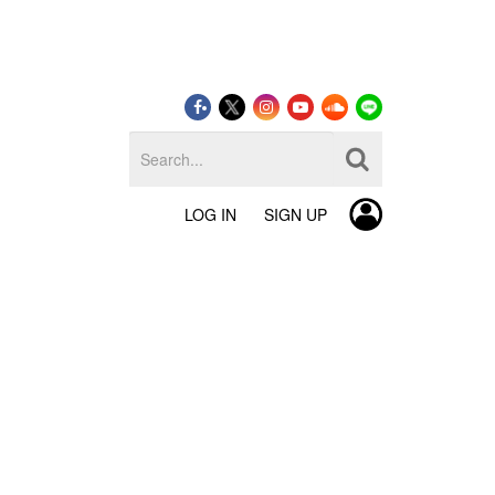
LOG IN
SIGN UP