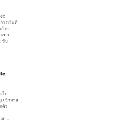
Web
ารเงินที่
ย้าย
mazon
รขับ
ile
ิจไป
g เข้ามาย
ดตัว
ss
on ...