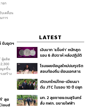
นายก
บเคลื่อน
ุนการ
LATEST
์ รับอุตฯ
เงินบาท ‘แข็งค่า’ หนักสุด
รอบ 6 สัปดาห์ หลังปฏิบัติ
ผู้ผลิต
การแทรกแซงเยนของ
 2,300
โรมเผยข้อมูลใหม่ปมทุจริต
สหรัฐฯ-ญี่ปุ่น Standard
มูลขั้น
สอบท้องถิ่น ย้อนเอกสาร
Chartered เปิดเป้าสิ้นปีนี้
ครงสร้าง
ประชุมปี 2567 พบชื่อ
จ่อแข็งต่อแตะ 32.50 บาท
เปิดบทใหม่ไทย-เมียนมา
อนุทิน จ่อสอบต่อเอี่ยว
ต่อดอลลาร์
ดัน JTC ในรอบ 10 ปี ปลุก
ตัดตอน ม.บูรพา หรือไม่
‘เส้นเลือดใหญ่’ ค้า
มท. 2 ลุยชายแดนสุรินทร์
ชายแดน ท่าเรือน้ำลึก
์’ ลุย
สั่ง กฟภ. ขยายไฟฟ้า
ทวาย
-Cloud
‘ปราสาทตาควาย–เนิน