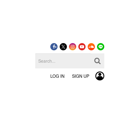
LOG IN
SIGN UP