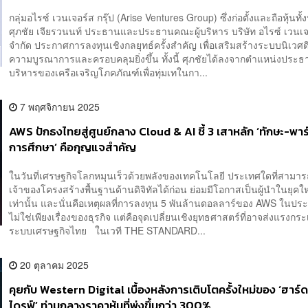
ภูมิภาค
กลุ่มอไรซ์ เวนเจอร์ส กรุ๊ป (Arise Ventures Group) ซึ่งก่อตั้งและถือหุ้นท
ศุภชัย เจียรวนนท์ ประธานและประธานคณะผู้บริหาร บริษัท อไรซ์ เวนเจอ
จำกัด ประกาศการลงทุนเชิงกลยุทธ์ครั้งสำคัญ เพื่อเสริมสร้างระบบนิเวศดิจิ
ความบูรณาการและครอบคลุมยิ่งขึ้น ทั้งนี้ ศุภชัยได้ลงจากตำแหน่งประธ
บริหารของเครือเจริญโภคภัณฑ์เพื่อทุ่มเทในกา...
7 พฤศจิกายน 2025
AWS ปักธงไทยสู่ศูนย์กลาง Cloud & AI ชี้ 3 เสาหลัก ‘ทักษะ-พาร
การศึกษา’ คือกุญแจสำคัญ
ในวันที่เศรษฐกิจโลกหมุนเร็วด้วยพลังของเทคโนโลยี ประเทศใดที่สามาร
เจ้าของโครงสร้างพื้นฐานด้านดิจิทัลได้ก่อน ย่อมมีโอกาสเป็นผู้นำในยุคใ
เท่านั้น และนั่นคือเหตุผลที่การลงทุน 5 พันล้านดอลลาร์ของ AWS ในป
ไม่ใช่เพียงเรื่องของธุรกิจ แต่คือจุดเปลี่ยนเชิงยุทธศาสตร์ที่อาจส่งแรงกระเพ
ระบบเศรษฐกิจไทย ในเวที THE STANDARD...
20 ตุลาคม 2025
คุยกับ Western Digital เบื้องหลังการเติบโตครั้งใหม่ของ ‘ฮาร์ด
ไดรฟ์’ ท่ามกลางราคาหุ้นที่พุ่งขึ้นกว่า 300%