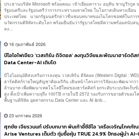
ประธานบริษัท Microsoft พร้อมคณะ เข้าเยี่ยมคารวะ อนุทิน ชาญวีรกูล 
รัฐมนตรีและรัฐมนตรีว่าการกระทรวงมหาดไทย ในโอกาสเดินทางเยือน
ประเทศไทย นายกรัฐมนตรีกล่าวชื่นชมบทบาทของไมโครซอฟท์ในการขั
นวัตกรรมดิจิทัลระดับโลก พร้อมยืนยันว่ารัฐบาลไทยมีความพร้อมสนับสน
ลง...
16 กุมภาพันธ์ 2026
บีโอไอไฟเขียว ‘เวสเทิร์น ดิจิตอล’ ลงทุนวิจัยและพัฒนาฮาร์ดดิสก
Data Center-AI เติบโต
บีโอไออนุมัติส่งเสริมการลงทุน ‘เวสเทิร์น ดิจิตอล (Western Digital : WD)’ 
ฮาร์ดดิสก์รายใหญ่สัญชาติอเมริกัน เดินหน้าโครงการวิจัยและพัฒนากว่า
ล้านบาท เพื่อพัฒนาเทคโนโลยีใหม่ของฮาร์ดดิสก์ ยกระดับระบบจัดเก็บข้อ
สูง ตั้งเป้าเพิ่มความจุถึง 100TB ภายในปี 2572 รองรับการขยายตัวของโ
พื้นฐานดิจิทัล อุตสาหกรรม Data Center และ AI &nb...
23 มกราคม 2026
ศุภชัย เจียรวนนท์ ปรับบทบาท พ้นเก้าอี้ซีอีโอ ‘เครือเจริญโภคภัณฑ
Arise Ventures เต็มตัว ทุ่มซื้อหุ้น TRUE 24.9% ปักธงผู้นำ AI