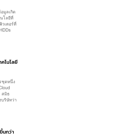
อมูลเกิด
โลยีที่
ิวเตอร์ที่
บ HDDs
ทคโนโลยี
รชุดหนึ่ง
Cloud
 สมิธ
บริษัทว่า
ึ้นกว่า