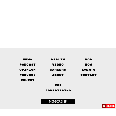
News
Wealth
Pop
Podcast
Video
Now
Opinion
Careers
Events
Privacy
About
Contact
Policy
FOR
ADVERTISING
MEMBERSHIP