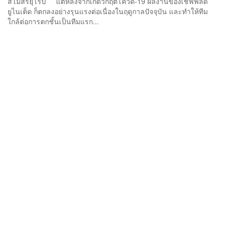
สโมสรยุโรป แต่หลังจากเกิดวิกฤตโควิด-19 ผลงานของเชฟฟิลด์
ยูไนเต็ด ก็ตกลงอย่างรุนแรงต่อเนื่องในฤดูกาลปัจจุบัน และทำให้ทีม
ใกล้ต่อการตกชั้นเป็นทีมแรก...