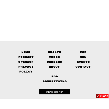
News
Wealth
Pop
Podcast
Video
Now
Opinion
Careers
Events
Privacy
About
Contact
Policy
FOR
ADVERTISING
MEMBERSHIP