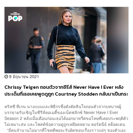
8 มิถุนายน 2021
Chrissy Teigen ถอนตัวจากซีรีส์ Never Have I Ever หลัง
ประเด็นที่เธอเคยพูดดูถูก Courtney Stodden กลับมาเป็นกระ
แสอีกครั้ง
คริสซี ทีเกน นางแบบและพิธีกรชื่อดังตัดสินใจถอนตัวจากบทบาทผู้
บรรยายรับเชิญในซีรีส์คอเมดี้ของเน็ตฟลิกซ์ Never Have I Ever
Season 2 หลังเมื่อเดือนก่อนเธอได้ออกมาทวีตขอโทษที่เคยประพฤติตัว
ไม่เหมาะสม และโพสต์ข้อความดูถูกเหยียดหยาม คอร์ตนีย์ สต็อดเดน
“มีคนจำนวนไม่มากที่โชคดีพอจะรับผิดชอบเรื่องราวแย่ๆ ของตัวเอง