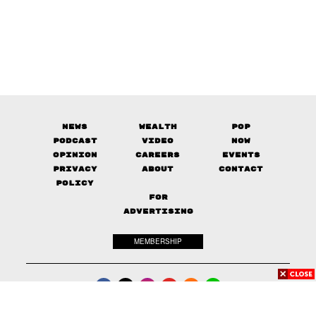
News
Wealth
Pop
Podcast
Video
Now
Opinion
Careers
Events
Privacy
About
Contact
Policy
FOR
ADVERTISING
MEMBERSHIP
© 2017-
2026
The Standard. All rights reserved.