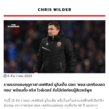
CHRIS WILDER
6 ธันวาคม 2023
รายแรกของฤดูกาล! เชฟฟิลด์ ยูไนเต็ด ปลด ‘พอล เฮคกิงบอต
ทอม’ พร้อมตั้ง คริส ไวล์เดอร์ รับไม้ต่อก่อนบู๊ลิเวอร์พูล
วันนี้ (5 ธันวาคม) เชฟฟิลด์ ยูไนเต็ด หนึ่งในสโมสรแห่งศึกพรีเมียร์ลีก
อังกฤษ ประกาศปลด พอล เฮคกิงบอตทอม กุนซือวัย 46 ปี ออกจาก