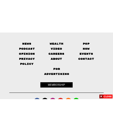
News
Wealth
Pop
Podcast
Video
Now
Opinion
Careers
Events
Privacy
About
Contact
Policy
FOR
ADVERTISING
MEMBERSHIP
© 2017-
2026
The Standard. All rights reserved.