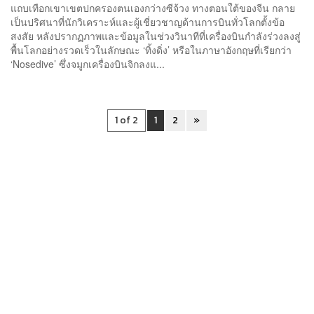
แถบเทือกเขาเขตปกครองตนเองกว่างซีจ้วง ทางตอนใต้ของจีน กลาย
เป็นปริศนาที่นักวิเคราะห์และผู้เชี่ยวชาญด้านการบินทั่วโลกตั้งข้อ
สงสัย หลังปรากฏภาพและข้อมูลในช่วงวินาทีที่เครื่องบินกำลังร่วงลงสู่
พื้นโลกอย่างรวดเร็วในลักษณะ ‘ทิ้งดิ่ง’ หรือในภาษาอังกฤษที่เรียกว่า
‘Nosedive’ ซึ่งจมูกเครื่องบินจิกลงแ...
1 of 2
1
2
»