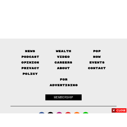
News
Wealth
Pop
Podcast
Video
Now
Opinion
Careers
Events
Privacy
About
Contact
Policy
FOR
ADVERTISING
MEMBERSHIP
© 2017-
2026
The Standard. All rights reserved.