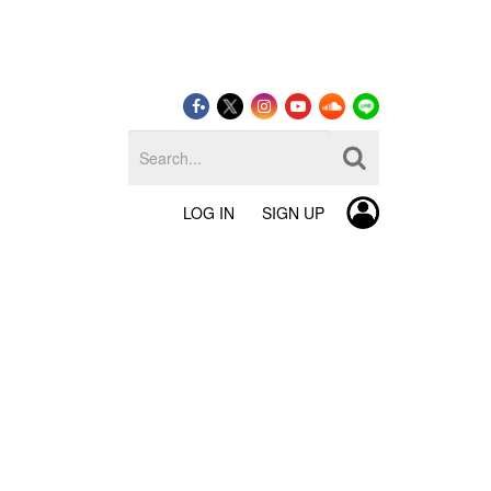
LOG IN
SIGN UP