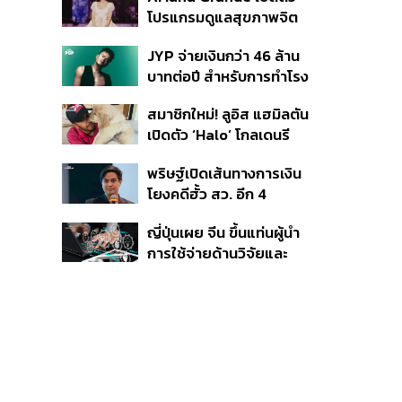
โปรแกรมดูแลสุขภาพจิต
สำหรับคนในอุตสาหกรรม
JYP จ่ายเงินกว่า 46 ล้าน
ดนตรี
บาทต่อปี สำหรับการทำโรง
อาหารออร์แกนิกในบริษัท
สมาชิกใหม่! ลูอิส แฮมิลตัน
เปิดตัว ‘Halo’ โกลเดนรี
ทรีฟเวอร์ตัวใหม่
พริษฐ์เปิดเส้นทางการเงิน
โยงคดีฮั้ว สว. อีก 4
จังหวัด พบ ส.อบจ.
ญี่ปุ่นเผย จีน ขึ้นแท่นผู้นำ
อำนาจเจริญโอนเงินให้เจ้า
การใช้จ่ายด้านวิจัยและ
หน้าที่ กกต. ฝ่ายสืบสวน
พัฒนาโลก กวาดสัดส่วน
งานวิจัยถูกอ้างอิงสูงสุด
แซงสหรัฐฯ