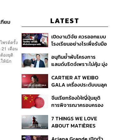
LATEST
เทียม
เปิดงานวิจัย ควรออกแบบ
พรด์ครั้ง
โรงเรียนอย่างไรเพื่อรับมือ
่ 21 เดือน
เหตุกราดยิง
้องยุติ
อนุทินย้ำพับโครงการ
ให้นัก
แลนด์บริดจ์เพราะไม่คุ้ม มุ่ง
พัฒนา Missing Link
CARTIER AT WEIBO
รองรับอ่าวไทย-อันดามัน
GALA เครื่องประดับบนลุค
พรมแดงของแขกคน
จีนเรียกร้องให้ญี่ปุ่นยุติ
สำคัญ
การพิจารณาครอบครอง
อาวุธนิวเคลียร์
7 THINGS WE LOVE
ABOUT MATIÈRES
FÉCALES
Ariana Grande เปิดตัว