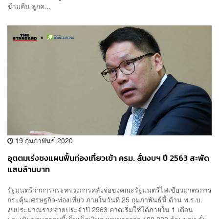
ข้ามคืน ลูกค...
19 กุมภาพันธ์ 2020
อุตตมเร่งชงแผนฟื้นท่องเที่ยวเข้า ครม. ลั่นงบฯ ปี 2563 สะพัด
แสนล้านบาท
รัฐมนตรีว่าการกระทรวงการคลังจ่อชงคณะรัฐมนตรีไฟเขียวมาตรการ
กระตุ้นเศรษฐกิจ-ท่องเที่ยว ภายในวันที่ 25 กุมภาพันธ์นี้ ด้าน พ.ร.บ.
งบประมาณรายจ่ายประจำปี 2563 คาดเริ่มใช้ได้ภายใน 1 เดือน
ประเมินพฤษภาคมนี้เห็นเม็ดเงินลงทุนมากกว่า 100,000 ล้านบาท ลั่น