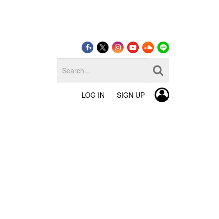
LOG IN
SIGN UP