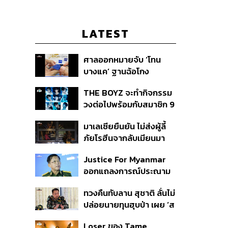
LATEST
ศาลออกหมายจับ ‘โทน
บางแค’ ฐานฉ้อโกง
ประชาชน ปมแอบอ้าง
THE BOYZ จะทำกิจกรรม
แบรนด์ Zeiss ลวงขาย
วงต่อไปพร้อมกับสมาชิก 9
กล้องส่องพระลิมิเต็ด
คน ภายใต้สังกัดใหม่
มาเลเซียยืนยัน ไม่ส่งผู้ลี้
ภัยโรฮีนจากลับเมียนมา
หากต้องเสี่ยงชีวิตหรือตก
Justice For Myanmar
อยู่ในอันตราย
ออกแถลงการณ์ประณาม
รัฐบาลไทย เชิญมินอ่อง
ทวงคืนทับลาน สุชาติ ลั่นไม่
หล่ายเยือน เรียกร้องหยุด
ปล่อยนายทุนฮุบป่า เผย ‘ส
ให้ความชอบธรรมรัฐบาล
ตาร์เวลล์’ รื้อถอนเองคืบ
ทหาร
Loser ของ Tame