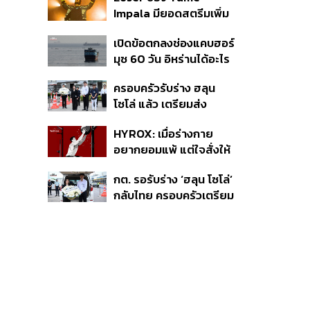
40% เตือนผู้ฝ่าฝืนเจอขั้น
Impala มียอดสตรีมเพิ่ม
เด็ดขาด
ขึ้น 456% หลังถูกใช้
เปิดข้อตกลงช่องแคบฮอร์
ประกอบ Spider-Man
มุซ 60 วัน อิหร่านได้อะไร
ทำไมสหรัฐฯ ถึงยอม
ครอบครัวรับร่าง ฮลุน
โซโล่ แล้ว เตรียมส่ง
ชันสูตรหาสาเหตุการเสีย
HYROX: เมื่อร่างกาย
ชีวิต
อยากยอมแพ้ แต่ใจสั่งให้
ไปต่อ นี่คือบททดสอบ
กต. รอรับร่าง ‘ฮลุน โซโล่’
Self-Commitment ที่น่า
กลับไทย ครอบครัวเตรียม
ลอง
ชันสูตรสาเหตุการเสียชีวิต