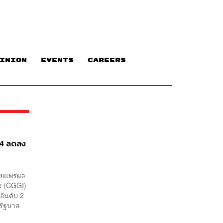
INION
EVENTS
CAREERS
54 ลดลง
ผยแพร่ผล
x (CGGI)
นอันดับ 2
รัฐบาล