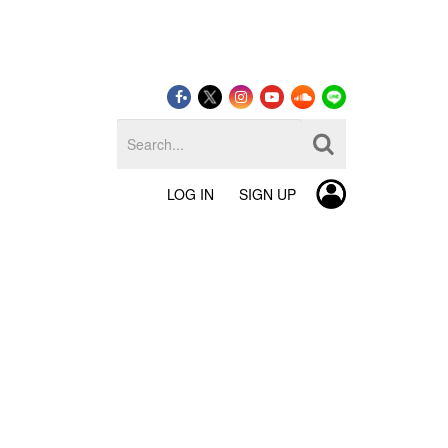
LOG IN
SIGN UP