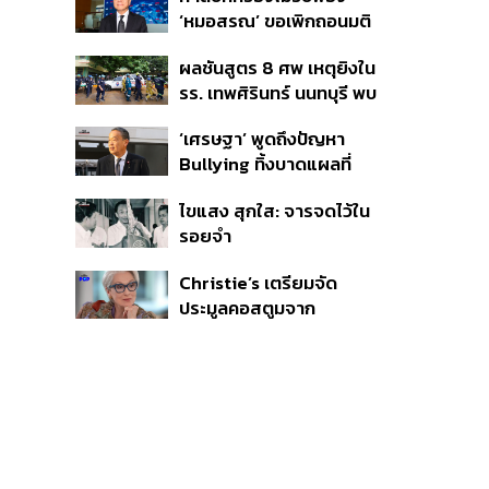
รัฐต้องคุมต้นทุนน้ำ-ไฟ
‘หมอสรณ’ ขอเพิกถอนมติ
สรรหา กสทช. ชี้ยังไม่ใช่ผู้
ผลชันสูตร 8 ศพ เหตุยิงใน
เดือดร้อนเสียหาย
รร. เทพศิรินทร์ นนทบุรี พบ
กระสุนเข้าจุดสำคัญ
‘เศรษฐา’ พูดถึงปัญหา
‘ศีรษะ-หน้าอก’ ครูถูกยิง 4
Bullying ทิ้งบาดแผลที่
นัด จากระยะไกล
มองไม่เห็น ย้ำผู้ใหญ่ต้อง
ไขแสง สุกใส: จารจดไว้ใน
รับฟัง-ช่วยเด็กให้เร็ว
รอยจำ
Christie’s เตรียมจัด
ประมูลคอสตูมจาก
ภาพยนตร์ The Devil
Wears Prada 2