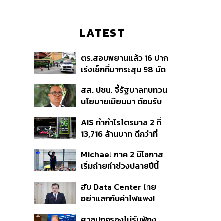
LATEST
ตร.สอบพยานแล้ว 16 ปาก
เร่งเช็กที่มากระสุน 98 นัด
ประสานครูภาษาไทยเข้าให้
สส. ปชน. จี้รัฐบาลทบทวน
ปากคำ
นโยบายเมียนมา ต้อนรับ
‘มินอ่องหล่าย’ ได้แค่
AIS ทำกำไรไตรมาส 2 ที่
สัญญาว่างเปล่า
13,716 ล้านบาท ดีกว่าที่
ประเมินไว้ แต่ยังคงเป้าทั้งปี
Michael ภาค 2 มีโอกาส
เท่าเดิม เน็ตบ้านโตแรงสุด
เริ่มถ่ายทำช่วงปลายปีนี้
7.9%
หรือต้นปีหน้า
ฮับ Data Center ไทย
อย่าแลกกับค่าไฟแพง!
CEO ภาคอุตสาหกรรมชี้
ศาลปกครองไม่รับฟ้อง