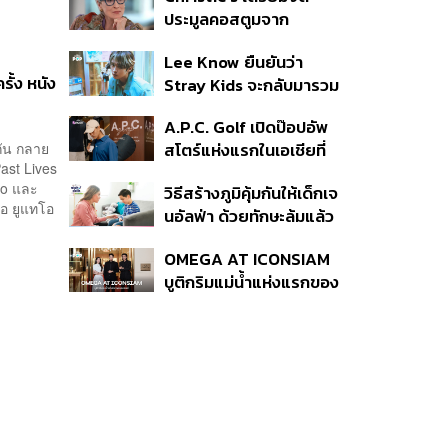
ประมูลคอสตูมจาก
ภาพยนตร์ The Devil
Lee Know ยืนยันว่า
Wears Prada 2
รั้ง หนัง
Stray Kids จะกลับมารวม
ตัวกันอีกครั้ง หลังจากเข้า
A.P.C. Golf เปิดป๊อปอัพ
กรมรับใช้ชาติ
กัน กลาย
สโตร์แห่งแรกในเอเชียที่
ast Lives
ธนิยะ
oo และ
วิธีสร้างภูมิคุ้มกันให้เด็กเจ
ือ ยูแทโอ
นอัลฟ่า ด้วยทักษะล้มแล้ว
ลุก
OMEGA AT ICONSIAM
บูติกริมแม่น้ำแห่งแรกของ
แบรนด์