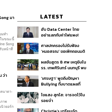
LATEST
 Song มา
ฮับ Data Center ไทย
ียมทำ
อย่าแลกกับค่าไฟแพง!
งในขณะนี้
CEO ภาคอุตสาหกรรมชี้
line Song
ศาลปกครองไม่รับฟ้อง
รัฐต้องคุมต้นทุนน้ำ-ไฟ
ับหน้าที่
‘หมอสรณ’ ขอเพิกถอนมติ
สรรหา กสทช. ชี้ยังไม่ใช่ผู้
ผลชันสูตร 8 ศพ เหตุยิงใน
เดือดร้อนเสียหาย
รร. เทพศิรินทร์ นนทบุรี พบ
กระสุนเข้าจุดสำคัญ
 ว่า
‘เศรษฐา’ พูดถึงปัญหา
‘ศีรษะ-หน้าอก’ ครูถูกยิง 4
Bullying ทิ้งบาดแผลที่
นัด จากระยะไกล
มองไม่เห็น ย้ำผู้ใหญ่ต้อง
งแคนาดา-
ไขแสง สุกใส: จารจดไว้ใน
รับฟัง-ช่วยเด็กให้เร็ว
น
รอยจำ
ล ภาพ
นนิวยอร์ก
Christie’s เตรียมจัด