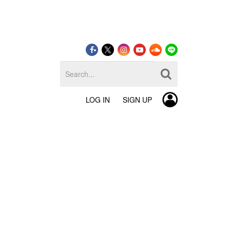
LOG IN
SIGN UP