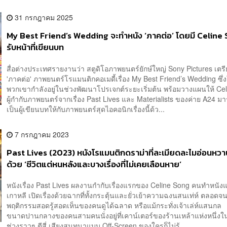
31 กรกฎาคม 2025
My Best Friend’s Wedding จะทำหนัง ‘ภาคต่อ’ โดยมี Celine
รับหน้าที่เขียนบท
สื่อต่างประเทศรายงานว่า สตูดิโอภาพยนตร์ยักษ์ใหญ่ Sony Pictures เตร
'ภาคต่อ' ภาพยนตร์โรแมนติกคอเมดี้เรื่อง My Best Friend’s Wedding ซึ่
พวกเขากำลังอยู่ในช่วงพัฒนาโปรเจกต์ระยะเริ่มต้น พร้อมวางแผนให้ Ce
ผู้กำกับภาพยนตร์จากเรื่อง Past Lives และ Materialists ของค่าย A24 มาร
เป็นผู้เขียนบทให้กับภาพยนตร์สุดไอคอนิกเรื่องนี้ด้ว...
7 กรกฎาคม 2023
Past Lives (2023) หนังโรแมนติกดราม่าที่ละเมียดละไมอ่อนหวาน
ด้วย ‘ชีวิตแต่หนหลังและบางเรื่องที่ไม่เคยเลือนหาย’
หนังเรื่อง Past Lives ผลงานกำกับเรื่องแรกของ Celine Song คนทำหนั
เกาหลี เปิดเรื่องด้วยฉากที่ทั้งกระตุ้นและยั่วเย้าความฉงนสนเท่ห์ ตลอดจ
พฤติกรรมสอดรู้สอดเห็นของคนดูได้ฉลาด หรือแม้กระทั่งเจ้าเล่ห์แสนก
ขนาดปานกลางของคนสามคนนั่งอยู่ที่เคาน์เตอร์ของร้านเหล้าแห่งหนึ่งใ
ช่วงราวๆ ตีสี่ เสียงสนทนาแบบ Off-Screen ของใครก็ไม่รู้...