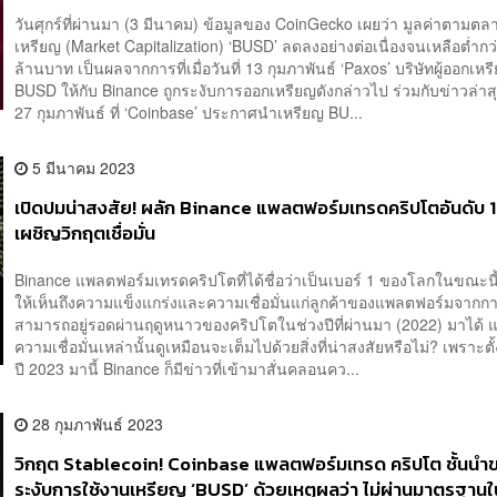
วันศุกร์ที่ผ่านมา (3 มีนาคม) ข้อมูลของ CoinGecko เผยว่า มูลค่าตามต
เหรียญ (Market Capitalization) ‘BUSD’ ลดลงอย่างต่อเนื่องจนเหลือต่ำก
ล้านบาท เป็นผลจากการที่เมื่อวันที่ 13 กุมภาพันธ์ ‘Paxos’ บริษัทผู้ออกเหร
BUSD ให้กับ Binance ถูกระงับการออกเหรียญดังกล่าวไป ร่วมกับข่าวล่าสุดเ
27 กุมภาพันธ์ ที่ ‘Coinbase’ ประกาศนำเหรียญ BU...
5 มีนาคม 2023
เปิดปมน่าสงสัย! ผลัก Binance แพลตฟอร์มเทรดคริปโตอันดับ 
เผชิญวิกฤตเชื่อมั่น
Binance แพลตฟอร์มเทรดคริปโตที่ได้ชื่อว่าเป็นเบอร์ 1 ของโลกในขณะนี
ให้เห็นถึงความแข็งแกร่งและความเชื่อมั่นแก่ลูกค้าของแพลตฟอร์มจากการ
สามารถอยู่รอดผ่านฤดูหนาวของคริปโตในช่วงปีที่ผ่านมา (2022) มาได้ แ
ความเชื่อมั่นเหล่านั้นดูเหมือนจะเต็มไปด้วยสิ่งที่น่าสงสัยหรือไม่? เพราะตั้ง
ปี 2023 มานี้ Binance ก็มีข่าวที่เข้ามาสั่นคลอนคว...
28 กุมภาพันธ์ 2023
วิกฤต Stablecoin! Coinbase แพลตฟอร์มเทรด คริปโต ชั้นนำ
ระงับการใช้งานเหรียญ ‘BUSD’ ด้วยเหตุผลว่า ไม่ผ่านมาตรฐานใ