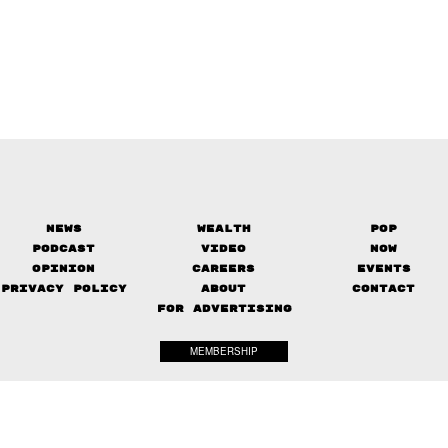
News
Wealth
Pop
Podcast
Video
Now
Opinion
Careers
Events
Privacy Policy
About
Contact
FOR ADVERTISING
MEMBERSHIP