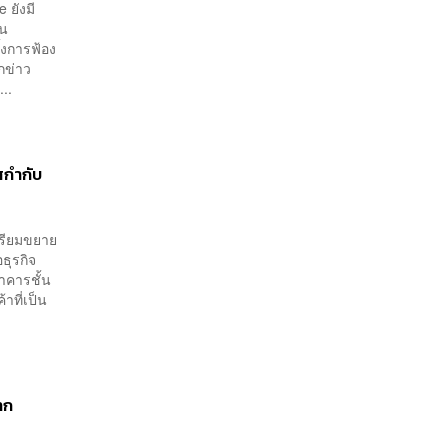
 ยังมี
าน
้งการฟ้อง
กข่าว
..
สกำกับ
ตรียมขยาย
ธุรกิจ
าคารชั้น
าที่เป็น
าก