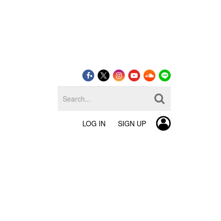
LOG IN
SIGN UP