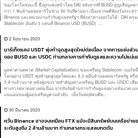
ของโลกในขณะนี้ ซึ่งถูกแซงหน้าโดย DAI หลังจากที่ BUSD สูญเสียมูลค
กว่า 1 พันล้านดอลลาร์ในช่วง 30 วันที่ผ่านมา เนื่องจากคดีฟ้องร้องระหว่
Binance และหน่วยงานกำกับดูแลสหรัฐฯ ที่ยังหาทางออกไม่ได้ DAI คร
Stablecoin อันดับ 3 แทนที่ Binance USD (BUSD) ...
2 มิถุนายน 2023
มาร์เก็ตแคป USDT พุ่งทำจุดสูงสุดใหม่ต่อเนื่อง จากการแย่งส่ว
ของ BUSD และ USDC ท่ามกลางการกำกับดูแลและความไม่แน่นอน
ขึ้น
มูลค่าตามตลาด (Market Capitalization) ของเหรียญ Stablecoin เบอร์หน
โลกอย่าง USDT พุ่งทำจุดสูงสุดใหม่แตะ 8.3 หมื่นล้านดอลลาร์สหรัฐ หร
3 ล้านล้านบาท หลังคู่แข่งรายสำคัญอย่างเหรียญ BUSD และ USDC เสีย
ทางการตลาดอย่างต่อเนื่อง จากปัจจัยด้านการกำกับดูแลอย่างเข้มงวด แ
แน่นอนของผู้ออกเหรียญตามลำดับ เมื่อวันพฤหัสบดีท...
30 มีนาคม 2023
หวั่น Binance อาจจบเหมือน FTX แม้จะมีสินทรัพย์บนเครือข่ายอย
ระดับสูงถึง 2 ล้านล้านบาท ท่ามกลางกระแสลบกดดัน