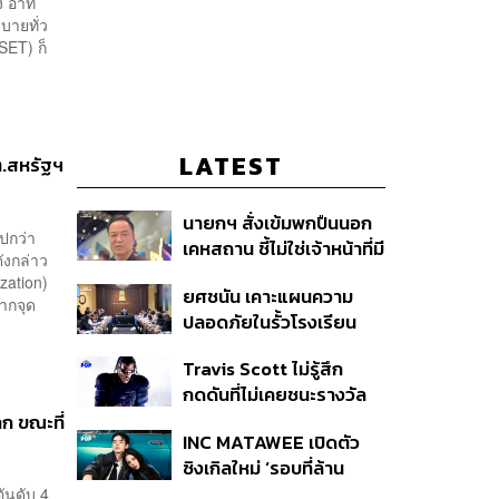
 อาทิ
บายทั่ว
SET) ก็
LATEST
ต.สหรัฐฯ
นายกฯ สั่งเข้มพกปืนนอก
ปกว่า
เคหสถาน ชี้ไม่ใช่เจ้าหน้าที่มี
ดังกล่าว
โทษอุกฉกรรจ์ ปืนถูกขโมย
zation)
ยศชนัน เคาะแผนความ
ก่อเหตุ เจ้าของร่วมรับผิด
ากจุด
ปลอดภัยในรั้วโรงเรียน
90 วัน ส่งนักสุขภาพจิต
Travis Scott ไม่รู้สึก
ดูแล-คุมเข้มคัดกรองสิ่ง
กดดันที่ไม่เคยชนะรางวัล
ผิดกฎหมาย
แกรมมี่ แม้มีชื่อเข้าชิงมา
ก ขณะที่
INC MATAWEE เปิดตัว
แล้ว 10 ครั้ง
ซิงเกิลใหม่ ‘รอบที่ล้าน
(Loop)’ ที่ได้ เน PERSES
ันดับ 4