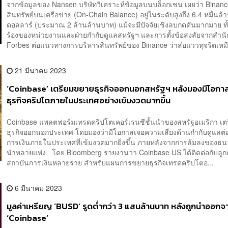
จากข้อมูลของ Nansen บริษัทวิเคราะห์ข้อมูลบนบล็อกเชน เผยว่า Binance
สินทรัพย์บนเครือข่าย (On-Chain Balance) อยู่ในระดับสูงถึง 6.4 หมื่นล้
ดอลลาร์ (ประมาณ 2 ล้านล้านบาท) แม้จะมีปัจจัยเชิงลบกดดันมากมาย ทั
ร้องของหน่วยงานและฝ่ายกำกับดูแลสหรัฐฯ และการตั้งข้อสงสัยจากสำนั
Forbes ต่อแนวทางการบริหารสินทรัพย์ของ Binance ว่าส่อแววทุจริตเหมื.
21 มีนาคม 2023
‘Coinbase’ เตรียมขยายธุรกิจออกนอกสหรัฐฯ หลังมองมีโอกา
ธุรกิจคริปโตภายในประเทศอย่างเข้มงวดมากขึ้น
Coinbase แพลตฟอร์มเทรดคริปโตเคอร์เรนซีชั้นนำของสหรัฐอเมริกา เ
ธุรกิจออกนอกประเทศ โดยมองว่ามีโอกาสเจอความเสี่ยงด้านกำกับดูแลต่อ
การเงินภายในประเทศที่เข้มงวดมากยิ่งขึ้น ภายหลังจากการล้มลงของธน
นำหลายแห่ง โดย Bloomberg รายงานว่า Coinbase US ได้ติดต่อกับลูกค้
สถาบันการเงินหลายราย สำหรับแผนการขยายธุรกิจเทรดคริปโตอ...
6 มีนาคม 2023
มูลค่าเหรียญ ‘BUSD’ รูดต่ำกว่า 3 แสนล้านบาท หลังถูกนำออกจ
‘Coinbase’