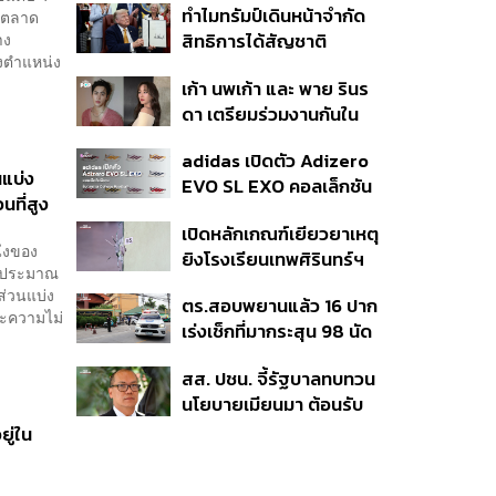
ทำไมทรัมป์เดินหน้าจำกัด
่าตลาด
มาแสดงในมิวสิกวิดีโอ
าง
สิทธิการได้สัญชาติ
องตำแหน่ง
อเมริกันโดยกำเนิดอีกครั้ง
เก้า นพเก้า และ พาย รินร
แม้ศาลสูงสุดเคยตัดสิน
ดา เตรียมร่วมงานกันใน
คัดค้าน
‘รสกาล Enchanted
adidas เปิดตัว Adizero
Taste In Time’
นแบ่ง
EVO SL EXO คอลเล็กชัน
ที่สูง
พิเศษรับฤดูกาล College
เปิดหลักเกณฑ์เยียวยาเหตุ
Football
ึ่งของ
ยิงโรงเรียนเทพศิรินทร์ฯ
ือประมาณ
เสียชีวิตรับสูงสุด 3 แสน
ส่วนแบ่ง
ตร.สอบพยานแล้ว 16 ปาก
เจ็บสูงสุด 1 แสน เยียวยา
ละความไม่
เร่งเช็กที่มากระสุน 98 นัด
จิตใจ 5 ระดับ
ประสานครูภาษาไทยเข้าให้
สส. ปชน. จี้รัฐบาลทบทวน
ปากคำ
นโยบายเมียนมา ต้อนรับ
‘มินอ่องหล่าย’ ได้แค่
ู่ใน
สัญญาว่างเปล่า