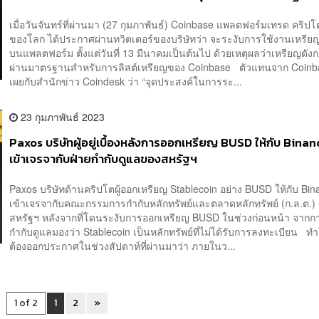
สต์
เมื่อวันจันทร์ที่ผ่านมา (27 กุมภาพันธ์) Coinbase แพลตฟอร์มเทรด คริปโ
ของโลก ได้ประกาศผ่านทวิตเตอร์ของบริษัทว่า จะระงับการใช้งานเหรีย
บนแพลตฟอร์ม ตั้งแต่วันที่ 13 มีนาคมเป็นต้นไป ด้วยเหตุผลว่าเหรียญดังก
ผ่านมาตรฐานสำหรับการลิสต์เหรียญของ Coinbase ตัวแทนจาก Coinba
เผยกับสำนักข่าว Coindesk ว่า “จุดประสงค์ในการระ...
23 กุมภาพันธ์ 2023
Paxos บริษัทผู้อยู่เบื้องหลังการออกเหรียญ BUSD ให้กับ Binanc
เข้าเจรจากับฝ่ายกำกับดูแลของสหรัฐฯ
Paxos บริษัทด้านคริปโตผู้ออกเหรียญ Stablecoin อย่าง BUSD ให้กับ Bina
เข้าเจรจากับคณะกรรมการกำกับหลักทรัพย์และตลาดหลักทรัพย์ (ก.ล.ต.)
สหรัฐฯ หลังจากที่โดนระงับการออกเหรียญ BUSD ในช่วงก่อนหน้า จากการ
กำกับดูแลมองว่า Stablecoin เป็นหลักทรัพย์ที่ไม่ได้รับการลงทะเบียน ท
ต้องออกประกาศในช่วงสัปดาห์ที่ผ่านมาว่า ภายในว...
1 of 2
1
2
»