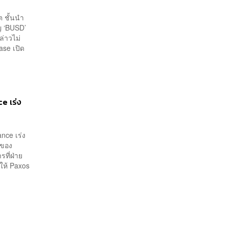
ต ชั้นนำ
ญ ‘BUSD’
ล่าวไม่
se เปิด
e เร่ง
nce เร่ง
 ของ
ที่ฝ่าย
ำให้ Paxos