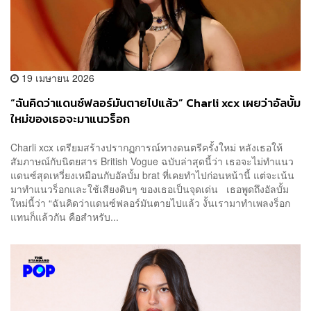
19 เมษายน 2026
“ฉันคิดว่าแดนซ์ฟลอร์มันตายไปแล้ว” Charli xcx เผยว่าอัลบั้ม
ใหม่ของเธอจะมาแนวร็อก
Charli xcx เตรียมสร้างปรากฏการณ์ทางดนตรีครั้งใหม่ หลังเธอให้
สัมภาษณ์กับนิตยสาร British Vogue ฉบับล่าสุดนี้ว่า เธอจะไม่ทำแนว
แดนซ์สุดเหวี่ยงเหมือนกับอัลบั้ม brat ที่เคยทำไปก่อนหน้านี้ แต่จะเน้น
มาทำแนวร็อกและใช้เสียงดิบๆ ของเธอเป็นจุดเด่น เธอพูดถึงอัลบั้ม
ใหม่นี้ว่า “ฉันคิดว่าแดนซ์ฟลอร์มันตายไปแล้ว งั้นเรามาทำเพลงร็อก
แทนก็แล้วกัน คือสำหรับ...