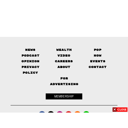
News
Wealth
Pop
Podcast
Video
Now
Opinion
Careers
Events
Privacy
About
Contact
Policy
FOR
ADVERTISING
MEMBERSHIP
© 2017-
2026
The Standard. All rights reserved.