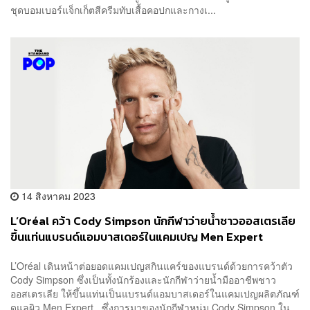
ชุดบอมเบอร์แจ็กเก็ตสีครีมทับเสื้อคอปกและกางเ...
14 สิงหาคม 2023
L’Oréal คว้า Cody Simpson นักกีฬาว่ายน้ำชาวออสเตรเลีย
ขึ้นแท่นแบรนด์แอมบาสเดอร์ในแคมเปญ Men Expert
L’Oréal เดินหน้าต่อยอดแคมเปญสกินแคร์ของแบรนด์ด้วยการคว้าตัว
Cody Simpson ซึ่งเป็นทั้งนักร้องและนักกีฬาว่ายน้ำมืออาชีพชาว
ออสเตรเลีย ให้ขึ้นแท่นเป็นแบรนด์แอมบาสเดอร์ในแคมเปญผลิตภัณฑ์
ดูแลผิว Men Expert ซึ่งการมาของนักกีฬาหนุ่ม Cody Simpson ใน