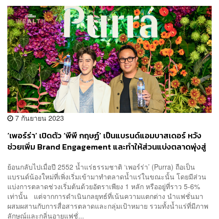
7 กันยายน 2023
‘เพอร์ร่า’ เปิดตัว ‘พีพี กฤษฏ์’ เป็นแบรนด์แอมบาสเดอร์ หวัง
ช่วยเพิ่ม Brand Engagement และทำให้ส่วนแบ่งตลาดพุ่งสู่
ตัวเลข 31% ในสิ้นปี
ย้อนกลับไปเมื่อปี 2552 น้ำแร่ธรรมชาติ ‘เพอร์ร่า’ (Purra) ถือเป็น
แบรนด์น้องใหม่ที่เพิ่งเริ่มเข้ามาทำตลาดน้ำแร่ในขณะนั้น โดยมีส่วน
แบ่งการตลาดช่วงเริ่มต้นด้วยอัตราเพียง 1 หลัก หรืออยู่ที่ราว 5-6%
เท่านั้น แต่จากการดำเนินกลยุทธ์ที่เน้นความแตกต่าง นำแฟชั่นมา
ผสมผสานกับการสื่อสารตลาดและกลุ่มเป้าหมาย รวมทั้งน้ำแร่ที่มีภาพ
ลักษณ์และกลิ่นอายแฟชั่...